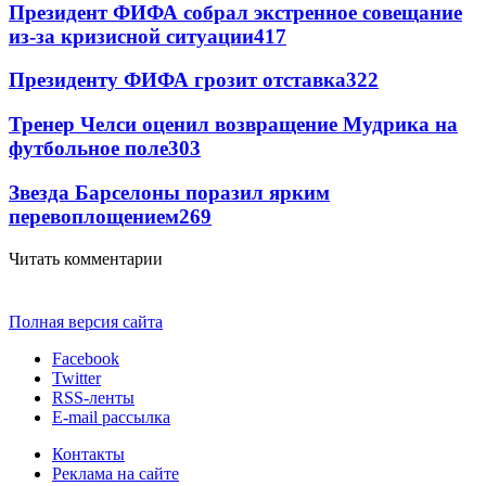
Президент ФИФА собрал экстренное совещание
из-за кризисной ситуации
417
Президенту ФИФА грозит отставка
322
Тренер Челси оценил возвращение Мудрика на
футбольное поле
303
Звезда Барселоны поразил ярким
перевоплощением
269
Читать комментарии
Полная версия сайта
Facebook
Twitter
RSS-ленты
E-mail рассылка
Контакты
Реклама на сайте