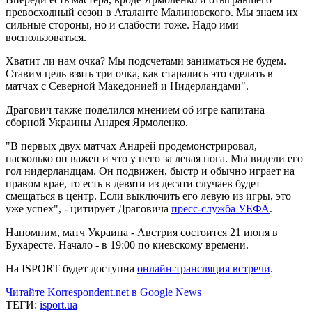
превосходный сезон в Аталанте Малиновского. Мы знаем их
сильные стороны, но и слабости тоже. Надо ими
воспользоваться.
Хватит ли нам очка? Мы подсчетами заниматься не будем.
Ставим цель взять три очка, как старались это сделать в
матчах с Северной Македонией и Нидерландами".
Драгович также поделился мнением об игре капитана
сборной Украины Андрея Ярмоленко.
"В первых двух матчах Андрей продемонстрировал,
насколько он важен и что у него за левая нога. Мы видели его
гол нидерландцам. Он подвижен, быстр и обычно играет на
правом крае, то есть в девяти из десяти случаев будет
смещаться в центр. Если выключить его левую из игры, это
уже успех", - цитирует Драговича
пресс-служба УЕФА
.
Напомним, матч Украина - Австрия состоится 21 июня в
Бухаресте. Начало - в 19:00 по киевскому времени.
На ISPORT будет доступна
онлайн-трансляция встречи
.
Читайте Korrespondent.net в Google News
ТЕГИ:
isport.ua