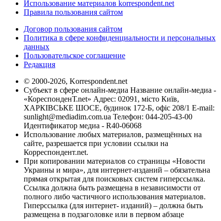
Использование материалов korrespondent.net
Правила пользования сайтом
Договор пользования сайтом
Политика в сфере конфиденциальности и персональных
данных
Пользовательское соглашение
Редакция
© 2000-2026, Korrespondent.net
Субъект в сфере онлайн-медиа Название онлайн-медиа -
«КореспонденТ.net» Адрес: 02091, місто Київ,
ХАРКІВСЬКЕ ШОСЕ, будинок 172-Б, офіс 208/1 E-mail:
sunlight@mediadim.com.ua
Телефон: 044-205-43-00
Идентификатор медиа - R40-06068
Использование любых материалов, размещённых на
сайте, разрешается при условии ссылки на
Корреспондент.net.
При копировании материалов со страницы «Новости
Украины и мира», для интернет-изданий – обязательна
прямая открытая для поисковых систем гиперссылка.
Ссылка должна быть размещена в независимости от
полного либо частичного использования материалов.
Гиперссылка (для интернет- изданий) – должна быть
размещена в подзаголовке или в первом абзаце