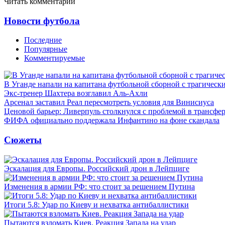
Читать комментарии
Новости футбола
Последние
Популярные
Комментируемые
В Уганде напали на капитана футбольной сборной с трагическ
Экс-тренер Шахтера возглавил Аль-Ахли
Арсенал заставил Реал пересмотреть условия для Винисиуса
Ценовой барьер: Ливерпуль столкнулся с проблемой в трансф
ФИФА официально поддержала Инфантино на фоне скандала
Сюжеты
Эскалация для Европы. Российский дрон в Лейпциге
Изменения в армии РФ: что стоит за решением Путина
Итоги 5.8: Удар по Киеву и нехватка антибаллистики
Пытаются взломать Киев. Реакция Запада на удар