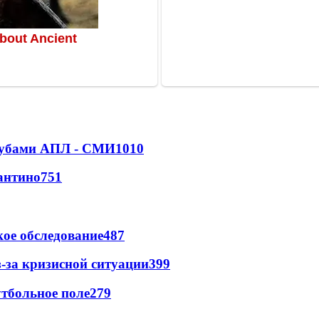
клубами АПЛ - СМИ
1010
антино
751
ое обследование
487
-за кризисной ситуации
399
тбольное поле
279