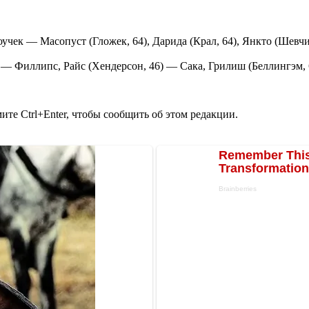
чек — Масопуст (Гложек, 64), Дарида (Крал, 64), Янкто (Шевчи
— Филлипс, Райс (Хендерсон, 46) — Сака, Грилиш (Беллингэм, 
те Ctrl+Enter, чтобы сообщить об этом редакции.