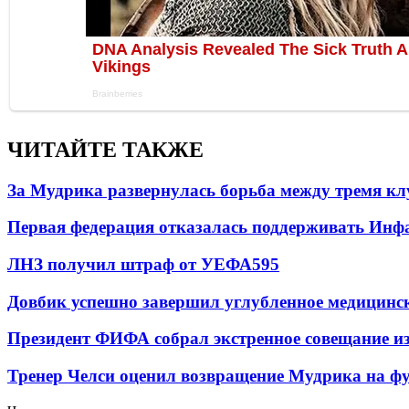
ЧИТАЙТЕ ТАКЖЕ
За Мудрика развернулась борьба между тремя 
Первая федерация отказалась поддерживать Инф
ЛНЗ получил штраф от УЕФА
595
Довбик успешно завершил углубленное медицинск
Президент ФИФА собрал экстренное совещание из
Тренер Челси оценил возвращение Мудрика на фу