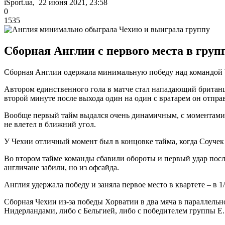
iSport.ua, 22 июня 2021, 23:58
0
1535
Сборная Англии с первого места в груп
Сборная Англии одержала минимальную победу над командой Ч
Автором единственного гола в матче стал нападающий британц
второй минуте после выхода один на один с вратарем он отправ
Вообще первый тайм выдался очень динамичным, с моментами 
не влетел в ближний угол.
У Чехии отличный момент был в концовке тайма, когда Соучек
Во втором тайме команды сбавили обороты и первый удар после
англичане забили, но из офсайда.
Англия удержала победу и заняла первое место в квартете – в 
Сборная Чехии из-за победы Хорватии в два мяча в параллельн
Нидерландами, либо с Бельгией, либо с победителем группы Е.