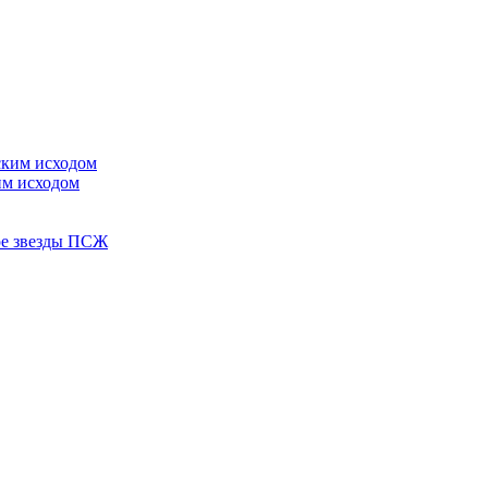
им исходом
ере звезды ПСЖ