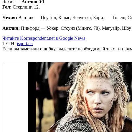
Чехия —
Англия
0:1
Гол:
Стерлинг, 12.
Чехия:
Вацлик — Цоуфал, Калас, Челустка, Борил — Голеш, Соу
Англия:
Пикфорд — Уокер, Стоунз (Мингс, 78), Магуайр, Шоу 
Читайте Korrespondent.net в Google News
ТЕГИ:
isport.ua
Если вы заметили ошибку, выделите необходимый текст и нажми