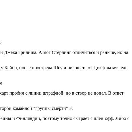
0.
и Джека Грилиша. А мог Стерлинг отличиться и раньше, но на
 Кейна, после прострела Шоу и рикошета от Цокфала мяч едва
м.
арт пробил с линии штрафной, но в створ не попал. В ответ
 второй командой "группы смерти" F.
краины и Финляндии, поэтому точно сыграет с плей-офф. Либо с