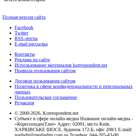
Полная версия сайта
Facebook
Twitter
RSS-ленты
E-mail рассылка
Контакты
Реклама на сайте
Использование материалов korrespondent.net
Правила пользования сайтом
Договор пользования сайтом
Политика в сфере конфиденциальности и персональных
данных
Пользовательское соглашение
Редакция
© 2000-2026, Korrespondent.net
Субъект в сфере онлайн-медиа Название онлайн-медиа -
«КореспонденТ.net» Адрес: 02091, місто Київ,
ХАРКІВСЬКЕ ШОСЕ, будинок 172-Б, офіс 208/1 E-mail:
sunlight@mediadim.com.ua
Телефон: 044-205-43-00