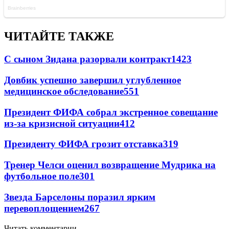
ЧИТАЙТЕ ТАКЖЕ
С сыном Зидана разорвали контракт
1423
Довбик успешно завершил углубленное
медицинское обследование
551
Президент ФИФА собрал экстренное совещание
из-за кризисной ситуации
412
Президенту ФИФА грозит отставка
319
Тренер Челси оценил возвращение Мудрика на
футбольное поле
301
Звезда Барселоны поразил ярким
перевоплощением
267
Читать комментарии