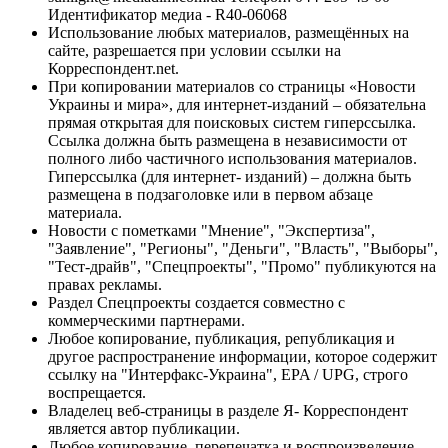
Идентификатор медиа - R40-06068
Использование любых материалов, размещённых на
сайте, разрешается при условии ссылки на
Корреспондент.net.
При копировании материалов со страницы «Новости
Украины и мира», для интернет-изданий – обязательна
прямая открытая для поисковых систем гиперссылка.
Ссылка должна быть размещена в независимости от
полного либо частичного использования материалов.
Гиперссылка (для интернет- изданий) – должна быть
размещена в подзаголовке или в первом абзаце
материала.
Новости с пометками "Мнение", "Экспертиза",
"Заявление", "Регионы", "Деньги", "Власть", "Выборы",
"Тест-драйв", "Спецпроекты", "Промо" публикуются на
правах рекламы.
Раздел Спецпроекты создается совместно с
коммерческими партнерами.
Любое копирование, публикация, републикация и
другое распространение информации, которое содержит
ссылку на "Интерфакс-Украина", EPA / UPG, строго
воспрещается.
Владелец веб-страницы в разделе Я- Корреспондент
является автор публикации.
Любое копирование, перепечатка и воспроизведение