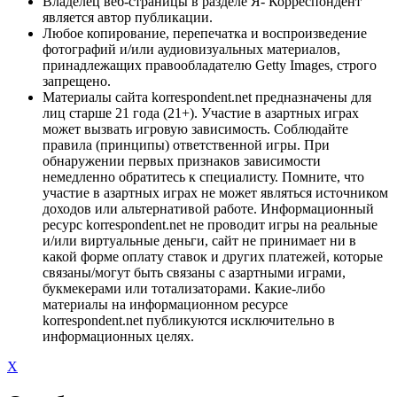
Владелец веб-страницы в разделе Я- Корреспондент
является автор публикации.
Любое копирование, перепечатка и воспроизведение
фотографий и/или аудиовизуальных материалов,
принадлежащих правообладателю Getty Images, строго
запрещено.
Материалы сайта korrespondent.net предназначены для
лиц старше 21 года (21+). Участие в азартных играх
может вызвать игровую зависимость. Соблюдайте
правила (принципы) ответственной игры. При
обнаружении первых признаков зависимости
немедленно обратитесь к специалисту. Помните, что
участие в азартных играх не может являться источником
доходов или альтернативой работе. Информационный
ресурс korrespondent.net не проводит игры на реальные
и/или виртуальные деньги, сайт не принимает ни в
какой форме оплату ставок и других платежей, которые
связаны/могут быть связаны с азартными играми,
букмекерами или тотализаторами. Какие-либо
материалы на информационном ресурсе
korrespondent.net публикуются исключительно в
информационных целях.
X