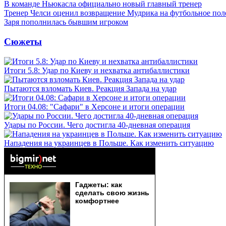
В команде Ньюкасла официально новый главный тренер
Тренер Челси оценил возвращение Мудрика на футбольное пол
Заря пополнилась бывшим игроком
Сюжеты
Итоги 5.8: Удар по Киеву и нехватка антибаллистики
Пытаются взломать Киев. Реакция Запада на удар
Итоги 04.08: "Сафари" в Херсоне и итоги операции
Удары по России. Чего достигла 40-дневная операция
Нападения на украинцев в Польше. Как изменить ситуацию