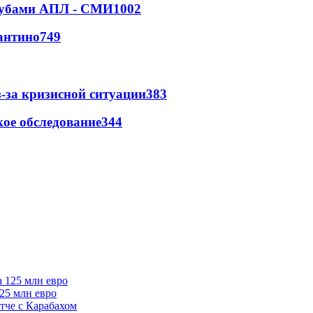
клубами АПЛ - СМИ
1002
антино
749
-за кризисной ситуации
383
ое обследование
344
125 млн евро
тче с Карабахом