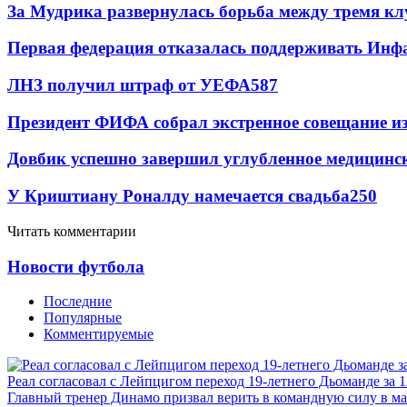
За Мудрика развернулась борьба между тремя 
Первая федерация отказалась поддерживать Инф
ЛНЗ получил штраф от УЕФА
587
Президент ФИФА собрал экстренное совещание из
Довбик успешно завершил углубленное медицинск
У Криштиану Роналду намечается свадьба
250
Читать комментарии
Новости футбола
Последние
Популярные
Комментируемые
Реал согласовал с Лейпцигом переход 19-летнего Дьоманде за 
Главный тренер Динамо призвал верить в командную силу в ма