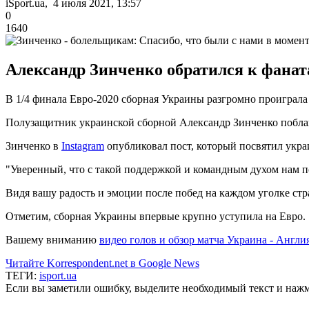
iSport.ua, 4 июля 2021, 13:57
0
1640
Александр Зинченко обратился к фана
В 1/4 финала Евро-2020 сборная Украины разгромно проиграла
Полузащитник украинской сборной Александр Зинченко поблаг
Зинченко в
Instagram
опубликовал пост, который посвятил укр
"Уверенный, что с такой поддержкой и командным духом нам под
Видя вашу радость и эмоции после побед на каждом уголке стр
Отметим, сборная Украины впервые крупно уступила на Евро.
Вашему вниманию
видео голов и обзор матча Украина - Англи
Читайте Korrespondent.net в Google News
ТЕГИ:
isport.ua
Если вы заметили ошибку, выделите необходимый текст и нажми