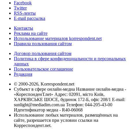
Facebook
Twitter
RSS-ленты
E-mail рассылка
Контакты
Реклама на сайте
Использование материалов korrespondent.net
Правила пользования сайтом
Договор пользования сайтом
Политика в сфере конфиденциальности и персональных
данных
Пользовательское соглашение
Редакция
© 2000-2026, Korrespondent.net
Субъект в сфере онлайн-медиа Название онлайн-медиа -
«КореспонденТ.net» Адрес: 02091, місто Київ,
ХАРКІВСЬКЕ ШОСЕ, будинок 172-Б, офіс 208/1 E-mail:
sunlight@mediadim.com.ua
Телефон: 044-205-43-00
Идентификатор медиа - R40-06068
Использование любых материалов, размещённых на
сайте, разрешается при условии ссылки на
Корреспондент.net.