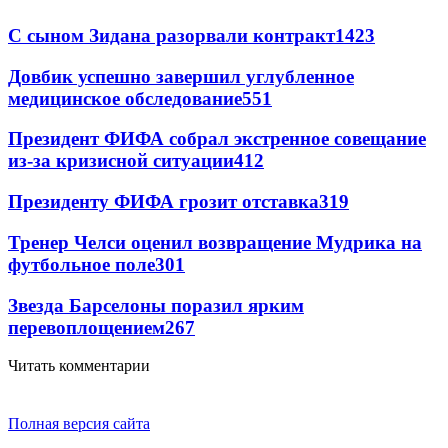
С сыном Зидана разорвали контракт
1423
Довбик успешно завершил углубленное
медицинское обследование
551
Президент ФИФА собрал экстренное совещание
из-за кризисной ситуации
412
Президенту ФИФА грозит отставка
319
Тренер Челси оценил возвращение Мудрика на
футбольное поле
301
Звезда Барселоны поразил ярким
перевоплощением
267
Читать комментарии
Полная версия сайта