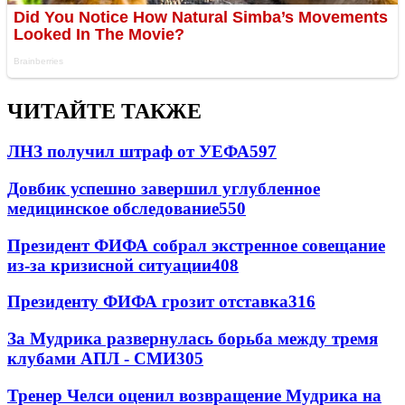
ЧИТАЙТЕ ТАКЖЕ
ЛНЗ получил штраф от УЕФА
597
Довбик успешно завершил углубленное
медицинское обследование
550
Президент ФИФА собрал экстренное совещание
из-за кризисной ситуации
408
Президенту ФИФА грозит отставка
316
За Мудрика развернулась борьба между тремя
клубами АПЛ - СМИ
305
Тренер Челси оценил возвращение Мудрика на