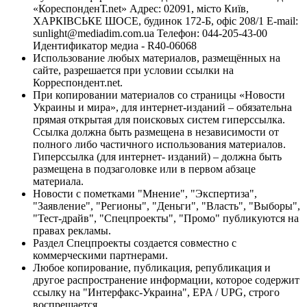
«КореспонденТ.net» Адрес: 02091, місто Київ,
ХАРКІВСЬКЕ ШОСЕ, будинок 172-Б, офіс 208/1 E-mail:
sunlight@mediadim.com.ua
Телефон: 044-205-43-00
Идентификатор медиа - R40-06068
Использование любых материалов, размещённых на
сайте, разрешается при условии ссылки на
Корреспондент.net.
При копировании материалов со страницы «Новости
Украины и мира», для интернет-изданий – обязательна
прямая открытая для поисковых систем гиперссылка.
Ссылка должна быть размещена в независимости от
полного либо частичного использования материалов.
Гиперссылка (для интернет- изданий) – должна быть
размещена в подзаголовке или в первом абзаце
материала.
Новости с пометками "Мнение", "Экспертиза",
"Заявление", "Регионы", "Деньги", "Власть", "Выборы",
"Тест-драйв", "Спецпроекты", "Промо" публикуются на
правах рекламы.
Раздел Спецпроекты создается совместно с
коммерческими партнерами.
Любое копирование, публикация, републикация и
другое распространение информации, которое содержит
ссылку на "Интерфакс-Украина", EPA / UPG, строго
воспрещается.