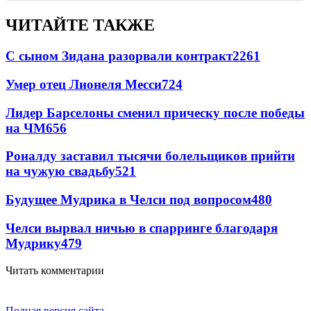
ЧИТАЙТЕ ТАКЖЕ
С сыном Зидана разорвали контракт
2261
Умер отец Лионеля Месси
724
Лидер Барселоны сменил прическу после победы
на ЧМ
656
Роналду заставил тысячи болельщиков прийти
на чужую свадьбу
521
Будущее Мудрика в Челси под вопросом
480
Челси вырвал ничью в спарринге благодаря
Мудрику
479
Читать комментарии
Полная версия сайта