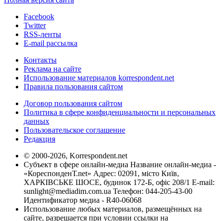
Facebook
Twitter
RSS-ленты
E-mail рассылка
Контакты
Реклама на сайте
Использование материалов korrespondent.net
Правила пользования сайтом
Договор пользования сайтом
Политика в сфере конфиденциальности и персональных
данных
Пользовательское соглашение
Редакция
© 2000-2026, Korrespondent.net
Субъект в сфере онлайн-медиа Название онлайн-медиа -
«КореспонденТ.net» Адрес: 02091, місто Київ,
ХАРКІВСЬКЕ ШОСЕ, будинок 172-Б, офіс 208/1 E-mail:
sunlight@mediadim.com.ua
Телефон: 044-205-43-00
Идентификатор медиа - R40-06068
Использование любых материалов, размещённых на
сайте, разрешается при условии ссылки на