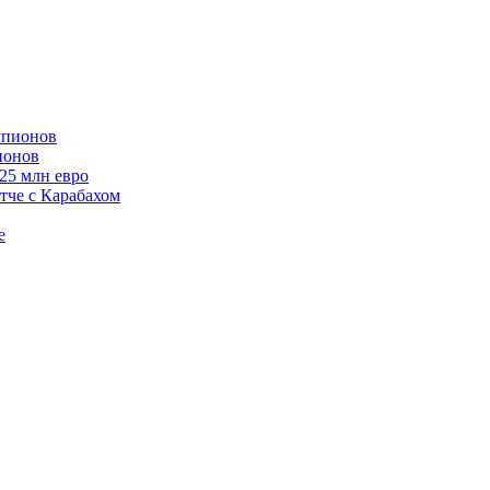
ионов
125 млн евро
тче с Карабахом
е