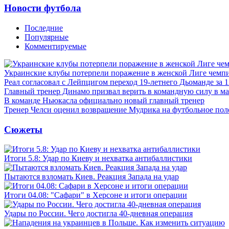
Новости футбола
Последние
Популярные
Комментируемые
Украинские клубы потерпели поражение в женской Лиге чемп
Реал согласовал с Лейпцигом переход 19-летнего Дьоманде за 
Главный тренер Динамо призвал верить в командную силу в ма
В команде Ньюкасла официально новый главный тренер
Тренер Челси оценил возвращение Мудрика на футбольное пол
Сюжеты
Итоги 5.8: Удар по Киеву и нехватка антибаллистики
Пытаются взломать Киев. Реакция Запада на удар
Итоги 04.08: "Сафари" в Херсоне и итоги операции
Удары по России. Чего достигла 40-дневная операция