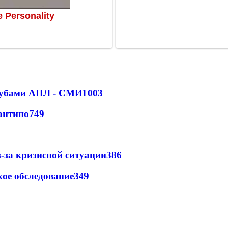
клубами АПЛ - СМИ
1003
антино
749
-за кризисной ситуации
386
ое обследование
349