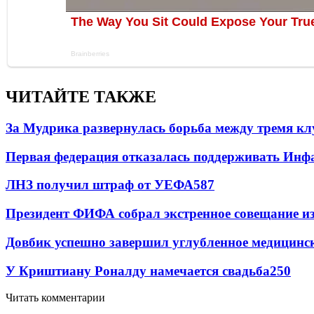
ЧИТАЙТЕ ТАКЖЕ
За Мудрика развернулась борьба между тремя 
Первая федерация отказалась поддерживать Инф
ЛНЗ получил штраф от УЕФА
587
Президент ФИФА собрал экстренное совещание из
Довбик успешно завершил углубленное медицинск
У Криштиану Роналду намечается свадьба
250
Читать комментарии