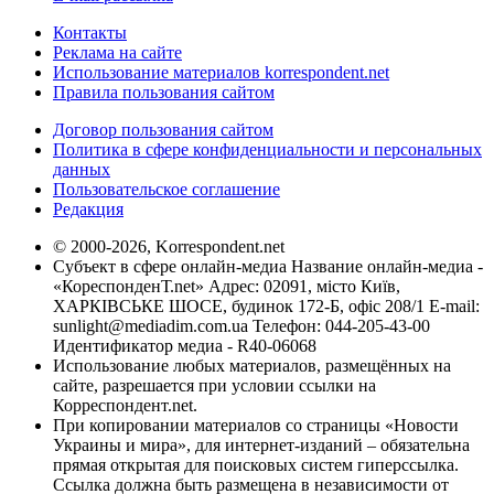
Контакты
Реклама на сайте
Использование материалов korrespondent.net
Правила пользования сайтом
Договор пользования сайтом
Политика в сфере конфиденциальности и персональных
данных
Пользовательское соглашение
Редакция
© 2000-2026, Korrespondent.net
Субъект в сфере онлайн-медиа Название онлайн-медиа -
«КореспонденТ.net» Адрес: 02091, місто Київ,
ХАРКІВСЬКЕ ШОСЕ, будинок 172-Б, офіс 208/1 E-mail:
sunlight@mediadim.com.ua
Телефон: 044-205-43-00
Идентификатор медиа - R40-06068
Использование любых материалов, размещённых на
сайте, разрешается при условии ссылки на
Корреспондент.net.
При копировании материалов со страницы «Новости
Украины и мира», для интернет-изданий – обязательна
прямая открытая для поисковых систем гиперссылка.
Ссылка должна быть размещена в независимости от