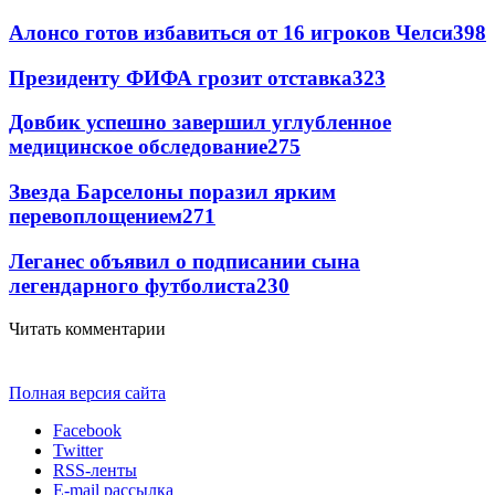
Алонсо готов избавиться от 16 игроков Челси
398
Президенту ФИФА грозит отставка
323
Довбик успешно завершил углубленное
медицинское обследование
275
Звезда Барселоны поразил ярким
перевоплощением
271
Леганес объявил о подписании сына
легендарного футболиста
230
Читать комментарии
Полная версия сайта
Facebook
Twitter
RSS-ленты
E-mail рассылка