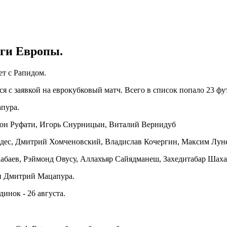
иги Европы.
ет с Рапидом.
 с заявкой на еврокубковый матч. Всего в список попало 23 фу
пура.
он Руфати, Игорь Снурницын, Виталий Вернидуб
дес, Дмитрий Хомченовский, Владислав Кочергин, Максим Луне
абаев, Рэймонд Овусу, Аллахъяр Сайядманеш, Захедитабар Шах
 и Дмитрий Мацапура.
динок - 26 августа.