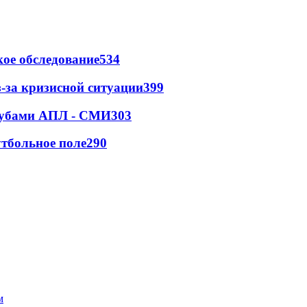
ое обследование
534
-за кризисной ситуации
399
клубами АПЛ - СМИ
303
тбольное поле
290