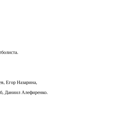
тболиста.
в, Егор Назарина,
аб, Даниил Алефиренко.