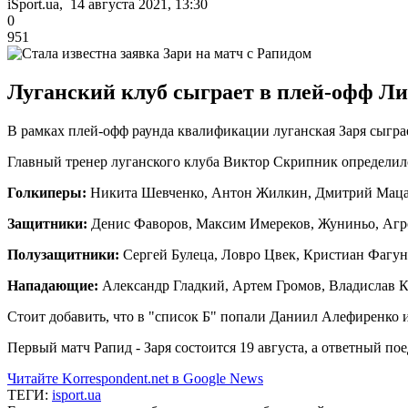
iSport.ua, 14 августа 2021, 13:30
0
951
Луганский клуб сыграет в плей-офф Л
В рамках плей-офф раунда квалификации луганская Заря сыгра
Главный тренер луганского клуба Виктор Скрипник определился
Голкиперы:
Никита Шевченко, Антон Жилкин, Дмитрий Маца
Защитники:
Денис Фаворов, Максим Имереков, Жуниньо, Агр
Полузащитники:
Сергей Булеца, Ловро Цвек, Кристиан Фагун
Нападающие:
Александр Гладкий, Артем Громов, Владислав К
Стоит добавить, что в "список Б" попали Даниил Алефиренко
Первый матч Рапид - Заря состоится 19 августа, а ответный пое
Читайте Korrespondent.net в Google News
ТЕГИ:
isport.ua