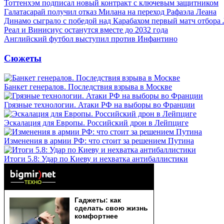
Тоттенхэм подписал новый контракт с ключевым защитником
Галатасарай получил отказ Милана на переход Рафаэла Леана
Динамо сыграло с победой над Карабахом первый матч отбора
Реал и Винисиус останутся вместе до 2032 года
Английский футбол выступил против Инфантино
Сюжеты
Банкет генералов. Последствия взрыва в Москве
Грязные технологии. Атаки РФ на выборы во Франции
Эскалация для Европы. Российский дрон в Лейпциге
Изменения в армии РФ: что стоит за решением Путина
Итоги 5.8: Удар по Киеву и нехватка антибаллистики