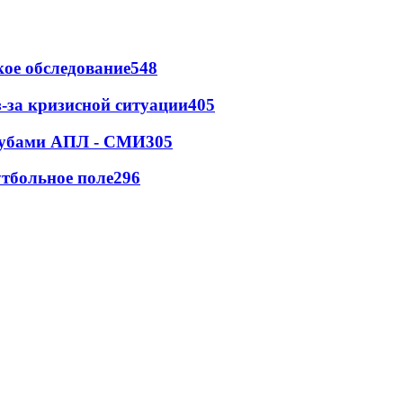
ое обследование
548
-за кризисной ситуации
405
клубами АПЛ - СМИ
305
тбольное поле
296