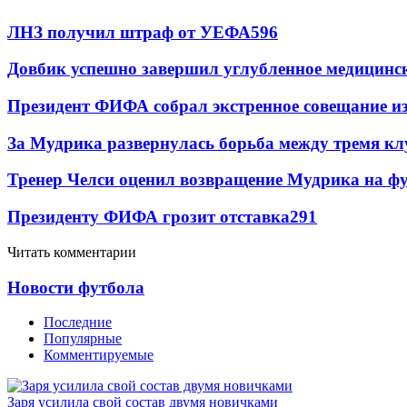
ЛНЗ получил штраф от УЕФА
596
Довбик успешно завершил углубленное медицинск
Президент ФИФА собрал экстренное совещание из
За Мудрика развернулась борьба между тремя 
Тренер Челси оценил возвращение Мудрика на фу
Президенту ФИФА грозит отставка
291
Читать комментарии
Новости футбола
Последние
Популярные
Комментируемые
Заря усилила свой состав двумя новичками