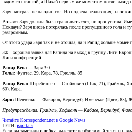
рядом со штангой, а Шахаб первым же моментом после выхода 
Заря наиграла не на один гол. Но подвела реализация, плюс ки
Вот-вот Заря должна была сравнивать счет, но пропустила. Им
Нокдаун? Заря вновь потерялась после пропущенного гола и тут
разгромным.
От этого удара Заря так и не отошла, да и Рапид больше момент
3:0 – хорошая заявка для Рапида на выход в группу Лиги Европ
Лиги конференций.
Рапид Вена
— Заря 3:0
Голы:
Фунтас, 29, Кара, 78, Грюлль, 85
Рапид Вена:
Штребингер — Стойкович (Шик, 71), Граймль, Хоф
60), Кара.
Заря:
Шевченко — Фаворов, Вернидуб, Имереков (Цвек, 83), Ж
Предупреждения: Граймль, Хофманн — Кабаев, Вернидуб, Фаво
Читайте Korrespondent.net в Google News
ТЕГИ:
isport.ua
Если вы заметили ошибку, выделите необходимый текст и нажми