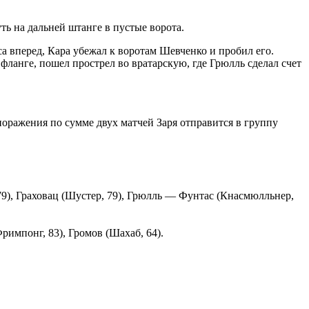
ть на дальней штанге в пустые ворота.
са вперед, Кара убежал к воротам Шевченко и пробил его.
фланге, пошел прострел во вратарскую, где Грюлль сделал счет
 поражения по сумме двух матчей Заря отправится в группу
9), Граховац (Шустер, 79), Грюлль — Фунтас (Кнасмюлльнер,
импонг, 83), Громов (Шахаб, 64).