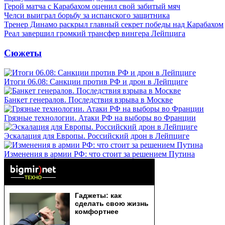
Герой матча с Карабахом оценил свой забитый мяч
Челси выиграл борьбу за испанского защитника
Тренер Динамо раскрыл главный секрет победы над Карабахом
Реал завершил громкий трансфер вингера Лейпцига
Сюжеты
Итоги 06.08: Санкции против РФ и дрон в Лейпциге
Банкет генералов. Последствия взрыва в Москве
Грязные технологии. Атаки РФ на выборы во Франции
Эскалация для Европы. Российский дрон в Лейпциге
Изменения в армии РФ: что стоит за решением Путина