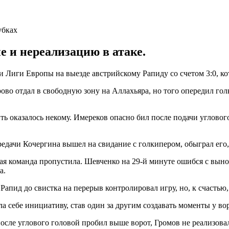
е и нереализацию в атаке.
 Лиги Европы на выезде австрийскому Рапиду со счетом 3:0, ко
ово отдал в свободную зону на Аллахьяра, но того опередил гол
ть оказалось некому. Имереков опасно бил после подачи угловог
едачи Кочергина вышел на свидание с голкипером, обыграл его,
кая команда пропустила. Шевченко на 29-й минуте ошибся с выно
а.
 Рапид до свистка на перерыв контролировал игру, но, к счастью,
 себе инициативу, став один за другим создавать моменты у вор
сле углового головой пробил выше ворот, Громов не реализовал