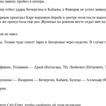
на замену пробил в кипера.
пер отбил удары Кочергина и Кабаева, а Фаворов не успел замкну
ереков проиграл Каре верховую борьбу в центре поля после выно
 же пропустила еще раз. Жуниньо на ровном месте отдал мяч на 
ов не имел.
ы. Только чудо спасет Зарю в Запорожье через неделю. В случае
манн, Улльманн — Аразе (Китагава, 79), Любичич (Петрович, 7
униньо — Назарина — Кочергин, Кабаев, Булеца — Аллахьяр (Фр
ров.
те Ctrl+Enter, чтобы сообщить об этом редакции.