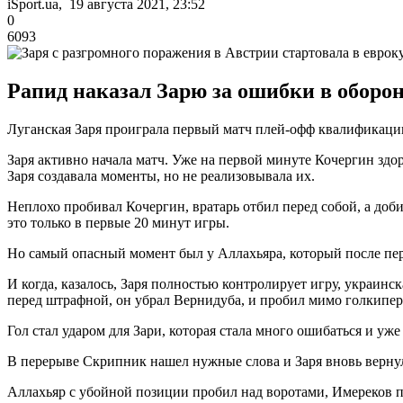
iSport.ua, 19 августа 2021, 23:52
0
6093
Рапид наказал Зарю за ошибки в оборон
Луганская Заря проиграла первый матч плей-офф квалификации
Заря активно начала матч. Уже на первой минуте Кочергин здор
Заря создавала моменты, но не реализовывала их.
Неплохо пробивал Кочергин, вратарь отбил перед собой, а доби
это только в первые 20 минут игры.
Но самый опасный момент был у Аллахьяра, который после пер
И когда, казалось, Заря полностью контролирует игру, украинс
перед штрафной, он убрал Вернидуба, и пробил мимо голкипер
Гол стал ударом для Зари, которая стала много ошибаться и уже
В перерыве Скрипник нашел нужные слова и Заря вновь вернула
Аллахьяр с убойной позиции пробил над воротами, Имереков по