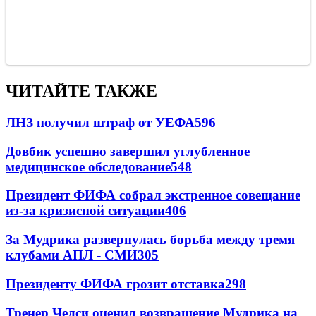
ЧИТАЙТЕ ТАКЖЕ
ЛНЗ получил штраф от УЕФА
596
Довбик успешно завершил углубленное
медицинское обследование
548
Президент ФИФА собрал экстренное совещание
из-за кризисной ситуации
406
За Мудрика развернулась борьба между тремя
клубами АПЛ - СМИ
305
Президенту ФИФА грозит отставка
298
Тренер Челси оценил возвращение Мудрика на