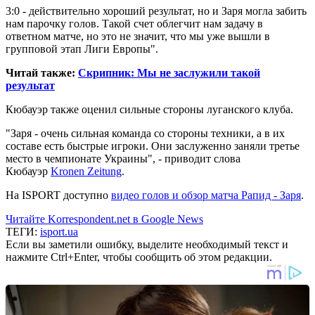
3:0 - действительно хороший результат, но и Заря могла забить
нам парочку голов. Такой счет облегчит нам задачу в
ответном матче, но это не значит, что мы уже вышли в
групповой этап Лиги Европы".
Читай также:
Скрипник: Мы не заслужили такой
результат
Кюбауэр также оценил сильные стороны луганского клуба.
"Заря - очень сильная команда со стороны техники, а в их
составе есть быстрые игроки. Они заслуженно заняли третье
место в чемпионате Украины", - приводит слова
Кюбауэр
Kronen Zeitung
.
На ISPORT доступно
видео голов и обзор матча Рапид - Заря
.
Читайте Korrespondent.net в Google News
ТЕГИ:
isport.ua
Если вы заметили ошибку, выделите необходимый текст и
нажмите Ctrl+Enter, чтобы сообщить об этом редакции.