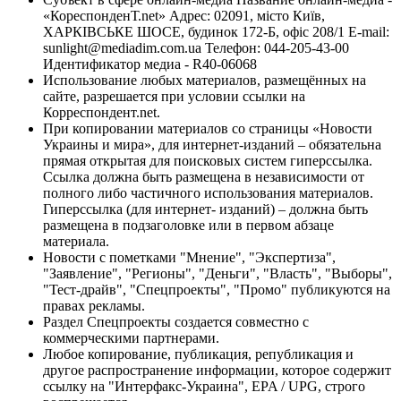
«КореспонденТ.net» Адрес: 02091, місто Київ,
ХАРКІВСЬКЕ ШОСЕ, будинок 172-Б, офіс 208/1 E-mail:
sunlight@mediadim.com.ua
Телефон: 044-205-43-00
Идентификатор медиа - R40-06068
Использование любых материалов, размещённых на
сайте, разрешается при условии ссылки на
Корреспондент.net.
При копировании материалов со страницы «Новости
Украины и мира», для интернет-изданий – обязательна
прямая открытая для поисковых систем гиперссылка.
Ссылка должна быть размещена в независимости от
полного либо частичного использования материалов.
Гиперссылка (для интернет- изданий) – должна быть
размещена в подзаголовке или в первом абзаце
материала.
Новости с пометками "Мнение", "Экспертиза",
"Заявление", "Регионы", "Деньги", "Власть", "Выборы",
"Тест-драйв", "Спецпроекты", "Промо" публикуются на
правах рекламы.
Раздел Спецпроекты создается совместно с
коммерческими партнерами.
Любое копирование, публикация, републикация и
другое распространение информации, которое содержит
ссылку на "Интерфакс-Украина", EPA / UPG, строго