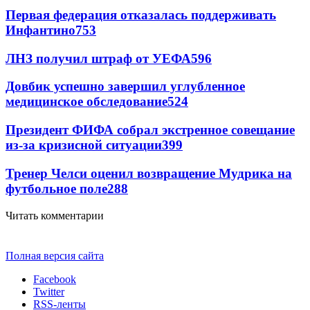
Первая федерация отказалась поддерживать
Инфантино
753
ЛНЗ получил штраф от УЕФА
596
Довбик успешно завершил углубленное
медицинское обследование
524
Президент ФИФА собрал экстренное совещание
из-за кризисной ситуации
399
Тренер Челси оценил возвращение Мудрика на
футбольное поле
288
Читать комментарии
Полная версия сайта
Facebook
Twitter
RSS-ленты