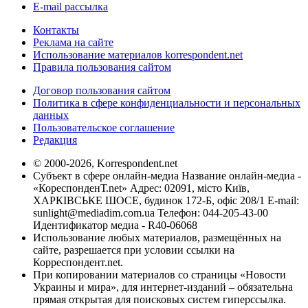
E-mail рассылка
Контакты
Реклама на сайте
Использование материалов korrespondent.net
Правила пользования сайтом
Договор пользования сайтом
Политика в сфере конфиденциальности и персональных
данных
Пользовательское соглашение
Редакция
© 2000-2026, Korrespondent.net
Субъект в сфере онлайн-медиа Название онлайн-медиа -
«КореспонденТ.net» Адрес: 02091, місто Київ,
ХАРКІВСЬКЕ ШОСЕ, будинок 172-Б, офіс 208/1 E-mail:
sunlight@mediadim.com.ua
Телефон: 044-205-43-00
Идентификатор медиа - R40-06068
Использование любых материалов, размещённых на
сайте, разрешается при условии ссылки на
Корреспондент.net.
При копировании материалов со страницы «Новости
Украины и мира», для интернет-изданий – обязательна
прямая открытая для поисковых систем гиперссылка.