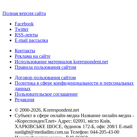
Полная версия сайта
Facebook
Twitter
RSS-ленты
E-mail рассылка
Контакты
Реклама на сайте
Использование материалов korrespondent.net
Правила пользования сайтом
Договор пользования сайтом
Политика в сфере конфиденциальности и персональных
данных
Пользовательское соглашение
Редакция
© 2000-2026, Korrespondent.net
Субъект в сфере онлайн-медиа Название онлайн-медиа -
«КореспонденТ.net» Адрес: 02091, місто Київ,
ХАРКІВСЬКЕ ШОСЕ, будинок 172-Б, офіс 208/1 E-mail:
sunlight@mediadim.com.ua
Телефон: 044-205-43-00