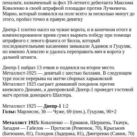
пенальти, назначенный за фол 19-летнего дебютанта Максима
Коваленко в своей штрафной площадке против Лучкевича.
Марио, который появился на поле всего за несколько минут до
этого, пробил точно в правую девятку
Днепр-1 плотно насел на чужие ворота, и в конечном итоге в
компенсированное время сумел вырвать победу при помощи
штрафного с левого фланга от Билла, который
последовательными касаниями замыкали Адамюк и Гуцуляк,
но именно Алексею и удалось переправить мяч в ворота у
дальней штанги.
Днепр-1 набрал 13 очков и поднялся на второе место.
Металлист-1925 — девятый с шестью баллами. В следующем
туре после перерыва на матчи сборных харьковский
Металлист 1925 сыграет домашний поединок против
киевского Динамо, а днепровский Днепр-1 проведет гостевой
матч против донецкого Шахтера.
Металлист 1925 —
Днепр-1
1:2
Голы:
Марлисон, 36 — Чуже, 69 (пен.), Гуцуляк, 90+2
Металлист 1925:
Коваленко — Ермаков, Шершень, Ткачук,
Западня — Габелок — Протасов (Ременюк, 70), Крыськив
(Батюшин, 81), Голодюк (Задерака, 81), Дмитренко (Савин, 70)