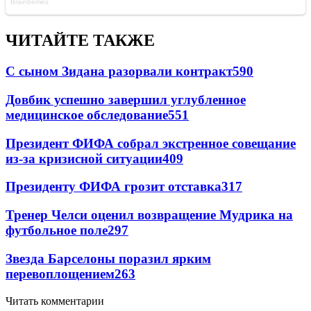
ЧИТАЙТЕ ТАКЖЕ
С сыном Зидана разорвали контракт
590
Довбик успешно завершил углубленное
медицинское обследование
551
Президент ФИФА собрал экстренное совещание
из-за кризисной ситуации
409
Президенту ФИФА грозит отставка
317
Тренер Челси оценил возвращение Мудрика на
футбольное поле
297
Звезда Барселоны поразил ярким
перевоплощением
263
Читать комментарии