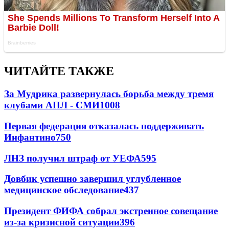
ЧИТАЙТЕ ТАКЖЕ
За Мудрика развернулась борьба между тремя
клубами АПЛ - СМИ
1008
Первая федерация отказалась поддерживать
Инфантино
750
ЛНЗ получил штраф от УЕФА
595
Довбик успешно завершил углубленное
медицинское обследование
437
Президент ФИФА собрал экстренное совещание
из-за кризисной ситуации
396