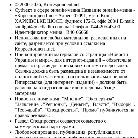
© 2000-2026, Korrespondent.net
Субъект в сфере онлайн-медиа Название онлайн-медиа -
«КореспонденТ.net» Адрес: 02091, місто Київ,
ХАРКІВСЬКЕ ШОСЕ, будинок 172-Б, офіс 208/1 E-mail:
sunlight@mediadim.com.ua
Телефон: 044-205-43-00
Идентификатор медиа - R40-06068
Использование любых материалов, размещённых на
сайте, разрешается при условии ссылки на
Корреспондент.net.
При копировании материалов со страницы «Новости
Украины и мира», для интернет-изданий – обязательна
прямая открытая для поисковых систем гиперссылка.
Ссылка должна быть размещена в независимости от
полного либо частичного использования материалов.
Гиперссылка (для интернет- изданий) – должна быть
размещена в подзаголовке или в первом абзаце
материала.
Новости с пометками "Мнение", "Экспертиза",
"Заявление", "Регионы", "Деньги", "Власть", "Выборы",
"Тест-драйв", "Спецпроекты", "Промо" публикуются на
правах рекламы.
Раздел Спецпроекты создается совместно с
коммерческими партнерами.
Любое копирование, публикация, републикация и
другое распространение информации, которое содержит