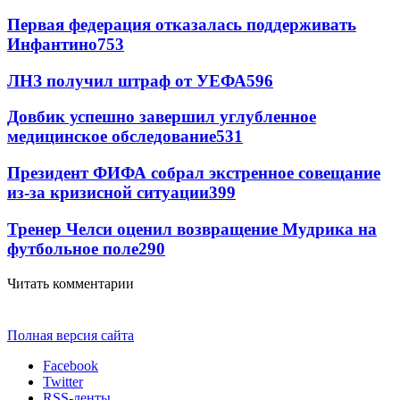
Первая федерация отказалась поддерживать
Инфантино
753
ЛНЗ получил штраф от УЕФА
596
Довбик успешно завершил углубленное
медицинское обследование
531
Президент ФИФА собрал экстренное совещание
из-за кризисной ситуации
399
Тренер Челси оценил возвращение Мудрика на
футбольное поле
290
Читать комментарии
Полная версия сайта
Facebook
Twitter
RSS-ленты