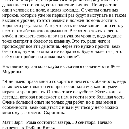
давление со стороны, есть волнение личное. Но играет не
один человек на поле, а целая команда. С учетом опытных
игроков, которые уже не первый раз будут выступать на таком
высоком уровне, то этот баланс и должен помочь достичь
хорошего результата. А то, что есть переживание – оно есть у
всех и это абсолютно нормально. Все хотят стоять за честь
клуба и показать свою игру на нужном уровне, ведь родные
тоже смотрят и болеют за команду. Это то, ради чего и
происходят все эти действия. Через это нужно пройти, ведь
без этого, нужного опыта не набраться. Будем надеяться, что
всё у нас пройдет на должном уровне".
Наставник луганского клуба высказался о значимости Жозе
Моуриньо.
"Я не имею права много говорить в чем его особенность, ведь
и так весь мир знает о его профессионализме, как он умеет
играть и тренировать. Он знает все о футболе. Жозе - живая
легенда, которая приезжает к нам в гости и это большая честь.
Очень большой опыт не только для ребят, но и для меня в
особенности, ведь общаться с ним и учиться у него можно
многому", - отметил Скрипник.
Матч Заря - Рома состоится завтра, 30 сентября. Начало
встречи - в 19:45 по Киеву.