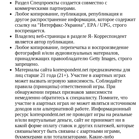
Раздел Спецпроекты создается совместно с
коммерческими партнерами.
Любое копирование, публикация, републикация и
другое распространение информации, которое содержит
ссылку на "Интерфакс-Украина", EPA / UPG, строго
воспрещается.
Владелец веб-страницы в разделе Я- Корреспондент
является автор публикации.
Любое копирование, перепечатка и воспроизведение
фотографий и/или аудиовизуальных материалов,
принадлежащих правообладателю Getty Images, строго
запрещено.
Материалы сайта korrespondent.net предназначены для
лиц старше 21 года (21+). Участие в азартных играх
может вызвать игровую зависимость. Соблюдайте
правила (принципы) ответственной игры. При
обнаружении первых признаков зависимости
немедленно обратитесь к специалисту. Помните, что
участие в азартных играх не может являться источником
доходов или альтернативой работе. Информационный
ресурс korrespondent.net не проводит игры на реальные
и/или виртуальные деньги, сайт не принимает ни в
какой форме оплату ставок и других платежей, которые
связаны/могут быть связаны с азартными играми,
букмекерами или тотализаторами. Какие-либо