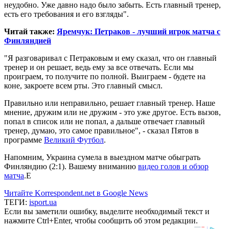
неудобно. Уже давно надо было забыть. Есть главный тренер,
есть его требования и его взгляды".
Читай также:
Яремчук: Петраков - лучший игрок матча с
Финляндией
"Я разговаривал с Петраковым и ему сказал, что он главный
тренер и он решает, ведь ему за все отвечать. Если мы
проиграем, то получите по полной. Выиграем - будете на
коне, закроете всем рты. Это главный смысл.
Правильно или неправильно, решает главный тренер. Наше
мнение, дружим или не дружим - это уже другое. Есть вызов,
попал в список или не попал, а дальше отвечает главный
тренер, думаю, это самое правильное", - сказал Пятов в
программе
Великий Футбол
.
Напомним, Украина сумела в выездном матче обыграть
Финляндию (2:1). Вашему вниманию
видео голов и обзор
матча
.Е
Читайте Korrespondent.net в Google News
ТЕГИ:
isport.ua
Если вы заметили ошибку, выделите необходимый текст и
нажмите Ctrl+Enter, чтобы сообщить об этом редакции.