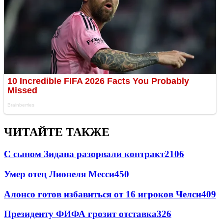
ЧИТАЙТЕ ТАКЖЕ
С сыном Зидана разорвали контракт
2106
Умер отец Лионеля Месси
450
Алонсо готов избавиться от 16 игроков Челси
409
Президенту ФИФА грозит отставка
326