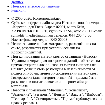
данных
Пользовательское соглашение
Редакция
© 2000-2026, Korrespondent.net
Субъект в сфере онлайн-медиа Название онлайн-медиа -
«КореспонденТ.net» Адрес: 02091, місто Київ,
ХАРКІВСЬКЕ ШОСЕ, будинок 172-Б, офіс 208/1 E-mail:
sunlight@mediadim.com.ua
Телефон: 044-205-43-00
Идентификатор медиа - R40-06068
Использование любых материалов, размещённых на
сайте, разрешается при условии ссылки на
Корреспондент.net.
При копировании материалов со страницы «Новости
Украины и мира», для интернет-изданий – обязательна
прямая открытая для поисковых систем гиперссылка.
Ссылка должна быть размещена в независимости от
полного либо частичного использования материалов.
Гиперссылка (для интернет- изданий) – должна быть
размещена в подзаголовке или в первом абзаце
материала.
Новости с пометками "Мнение", "Экспертиза",
"Заявление", "Регионы", "Деньги", "Власть", "Выборы",
"Тест-драйв", "Спецпроекты", "Промо" публикуются на
правах рекламы.