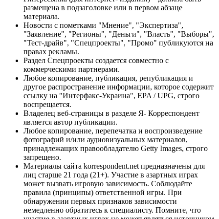
размещена в подзаголовке или в первом абзаце
материала.
Новости с пометками "Мнение", "Экспертиза",
"Заявление", "Регионы", "Деньги", "Власть", "Выборы",
"Тест-драйв", "Спецпроекты", "Промо" публикуются на
правах рекламы.
Раздел Спецпроекты создается совместно с
коммерческими партнерами.
Любое копирование, публикация, републикация и
другое распространение информации, которое содержит
ссылку на "Интерфакс-Украина", EPA / UPG, строго
воспрещается.
Владелец веб-страницы в разделе Я- Корреспондент
является автор публикации.
Любое копирование, перепечатка и воспроизведение
фотографий и/или аудиовизуальных материалов,
принадлежащих правообладателю Getty Images, строго
запрещено.
Материалы сайта korrespondent.net предназначены для
лиц старше 21 года (21+). Участие в азартных играх
может вызвать игровую зависимость. Соблюдайте
правила (принципы) ответственной игры. При
обнаружении первых признаков зависимости
немедленно обратитесь к специалисту. Помните, что
участие в азартных играх не может являться источником