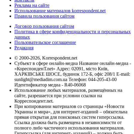
Реклама на сайте
Использование материалов korrespondent.net
Правила пользования сайтом
Договор пользования сайтом
Политика в сфере конфиденциальности и персональных
данных
Пользовательское соглашение
Редакция
© 2000-2026, Korrespondent.net
Субъект в сфере онлайн-медиа Название онлайн-медиа -
«КореспонденТ.net» Адрес: 02091, місто Київ,
ХАРКІВСЬКЕ ШОСЕ, будинок 172-Б, офіс 208/1 E-mail:
sunlight@mediadim.com.ua
Телефон: 044-205-43-00
Идентификатор медиа - R40-06068
Использование любых материалов, размещённых на
сайте, разрешается при условии ссылки на
Корреспондент.net.
При копировании материалов со страницы «Новости
Украины и мира», для интернет-изданий – обязательна
прямая открытая для поисковых систем гиперссылка.
Ссылка должна быть размещена в независимости от
полного либо частичного использования материалов.
Гиперссылка (для интернет- изданий) – должна быть