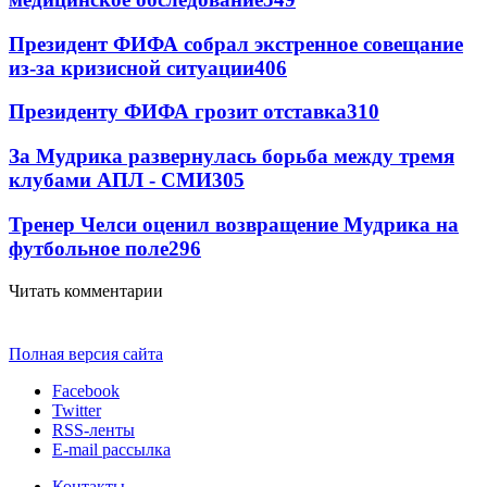
Президент ФИФА собрал экстренное совещание
из-за кризисной ситуации
406
Президенту ФИФА грозит отставка
310
За Мудрика развернулась борьба между тремя
клубами АПЛ - СМИ
305
Тренер Челси оценил возвращение Мудрика на
футбольное поле
296
Читать комментарии
Полная версия сайта
Facebook
Twitter
RSS-ленты
E-mail рассылка
Контакты