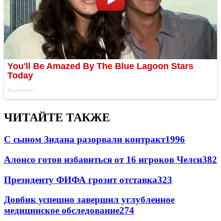
ЧИТАЙТЕ ТАКЖЕ
С сыном Зидана разорвали контракт
1996
Алонсо готов избавиться от 16 игроков Челси
382
Президенту ФИФА грозит отставка
323
Довбик успешно завершил углубленное
медицинское обследование
274