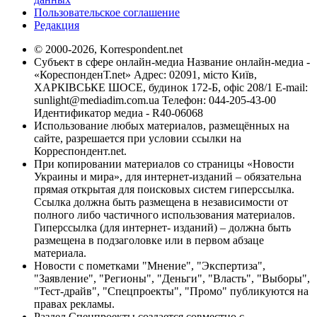
Пользовательское соглашение
Редакция
© 2000-2026, Korrespondent.net
Субъект в сфере онлайн-медиа Название онлайн-медиа -
«КореспонденТ.net» Адрес: 02091, місто Київ,
ХАРКІВСЬКЕ ШОСЕ, будинок 172-Б, офіс 208/1 E-mail:
sunlight@mediadim.com.ua
Телефон: 044-205-43-00
Идентификатор медиа - R40-06068
Использование любых материалов, размещённых на
сайте, разрешается при условии ссылки на
Корреспондент.net.
При копировании материалов со страницы «Новости
Украины и мира», для интернет-изданий – обязательна
прямая открытая для поисковых систем гиперссылка.
Ссылка должна быть размещена в независимости от
полного либо частичного использования материалов.
Гиперссылка (для интернет- изданий) – должна быть
размещена в подзаголовке или в первом абзаце
материала.
Новости с пометками "Мнение", "Экспертиза",
"Заявление", "Регионы", "Деньги", "Власть", "Выборы",
"Тест-драйв", "Спецпроекты", "Промо" публикуются на
правах рекламы.
Раздел Спецпроекты создается совместно с