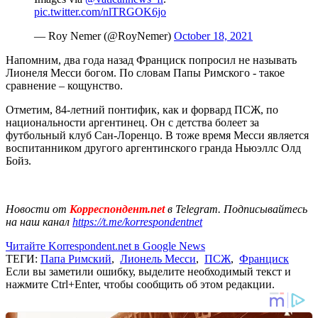
pic.twitter.com/nlTRGOK6jo
— Roy Nemer (@RoyNemer)
October 18, 2021
Напомним, два года назад Франциск попросил не называть
Лионеля Месси богом. По словам Папы Римского - такое
сравнение – кощунство.
Отметим, 84-летний понтифик, как и форвард ПСЖ, по
национальности аргентинец. Он с детства болеет за
футбольный клуб Сан-Лоренцо. В тоже время Месси является
воспитанником другого аргентинского гранда Ньюэллс Олд
Бойз.
Новости от
Корреспондент.net
в Telegram. Подписывайтесь
на наш канал
https://t.me/korrespondentnet
Читайте Korrespondent.net в Google News
ТЕГИ:
Папа Римский
,
Лионель Месси
,
ПСЖ
,
Франциск
Если вы заметили ошибку, выделите необходимый текст и
нажмите Ctrl+Enter, чтобы сообщить об этом редакции.