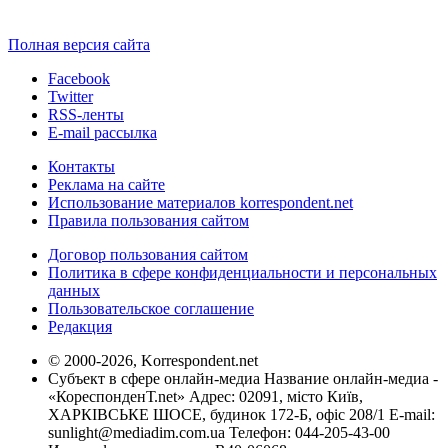
Полная версия сайта
Facebook
Twitter
RSS-ленты
E-mail рассылка
Контакты
Реклама на сайте
Использование материалов korrespondent.net
Правила пользования сайтом
Договор пользования сайтом
Политика в сфере конфиденциальности и персональных
данных
Пользовательское соглашение
Редакция
© 2000-2026, Korrespondent.net
Субъект в сфере онлайн-медиа Название онлайн-медиа -
«КореспонденТ.net» Адрес: 02091, місто Київ,
ХАРКІВСЬКЕ ШОСЕ, будинок 172-Б, офіс 208/1 E-mail:
sunlight@mediadim.com.ua
Телефон: 044-205-43-00