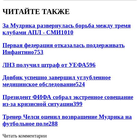
ЧИТАЙТЕ ТАКЖЕ
За Мудрика развернулась борьба между тремя
клубами АПЛ - СМИ
1010
Первая федерация отказалась поддерживать
Инфантино
753
ЛНЗ получил штраф от УЕФА
596
Довбик успешно завершил углубленное
медицинское обследование
524
Президент ФИФА собрал экстренное совещание
из-за кризисной ситуации
399
Тренер Челси оценил возвращение Мудрика на
футбольное поле
288
Читать комментарии