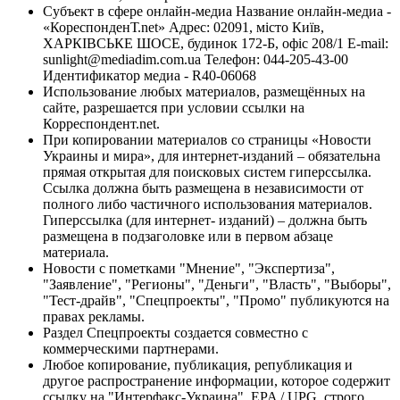
Субъект в сфере онлайн-медиа Название онлайн-медиа -
«КореспонденТ.net» Адрес: 02091, місто Київ,
ХАРКІВСЬКЕ ШОСЕ, будинок 172-Б, офіс 208/1 E-mail:
sunlight@mediadim.com.ua
Телефон: 044-205-43-00
Идентификатор медиа - R40-06068
Использование любых материалов, размещённых на
сайте, разрешается при условии ссылки на
Корреспондент.net.
При копировании материалов со страницы «Новости
Украины и мира», для интернет-изданий – обязательна
прямая открытая для поисковых систем гиперссылка.
Ссылка должна быть размещена в независимости от
полного либо частичного использования материалов.
Гиперссылка (для интернет- изданий) – должна быть
размещена в подзаголовке или в первом абзаце
материала.
Новости с пометками "Мнение", "Экспертиза",
"Заявление", "Регионы", "Деньги", "Власть", "Выборы",
"Тест-драйв", "Спецпроекты", "Промо" публикуются на
правах рекламы.
Раздел Спецпроекты создается совместно с
коммерческими партнерами.
Любое копирование, публикация, републикация и
другое распространение информации, которое содержит
ссылку на "Интерфакс-Украина", EPA / UPG, строго