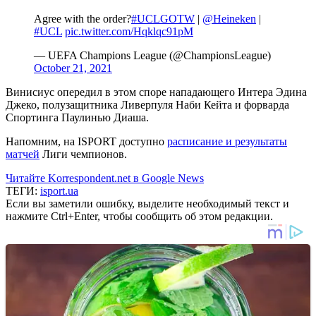
Agree with the order?
#UCLGOTW
|
@Heineken
|
#UCL
pic.twitter.com/Hqklqc91pM
— UEFA Champions League (@ChampionsLeague)
October 21, 2021
Винисиус опередил в этом споре нападающего Интера Эдина
Джеко, полузащитника Ливерпуля Наби Кейта и форварда
Спортинга Паулинью Диаша.
Напомним, на ISPORT доступно
расписание и результаты
матчей
Лиги чемпионов.
Читайте Korrespondent.net в Google News
ТЕГИ:
isport.ua
Если вы заметили ошибку, выделите необходимый текст и
нажмите Ctrl+Enter, чтобы сообщить об этом редакции.