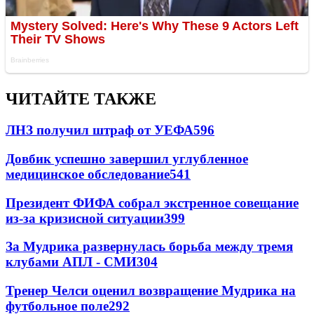
ЧИТАЙТЕ ТАКЖЕ
ЛНЗ получил штраф от УЕФА
596
Довбик успешно завершил углубленное
медицинское обследование
541
Президент ФИФА собрал экстренное совещание
из-за кризисной ситуации
399
За Мудрика развернулась борьба между тремя
клубами АПЛ - СМИ
304
Тренер Челси оценил возвращение Мудрика на
футбольное поле
292