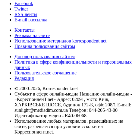
Facebook
Twitter
RSS-ленты
E-mail рассылка
Контакты
Реклама на сайте
Использование материалов korrespondent.net
Правила пользования сайтом
Договор пользования сайтом
Политика в сфере конфиденциальности и персональных
данных
Пользовательское соглашение
Редакция
© 2000-2026, Korrespondent.net
Субъект в сфере онлайн-медиа Название онлайн-медиа -
«КореспонденТ.net» Адрес: 02091, місто Київ,
ХАРКІВСЬКЕ ШОСЕ, будинок 172-Б, офіс 208/1 E-mail:
sunlight@mediadim.com.ua
Телефон: 044-205-43-00
Идентификатор медиа - R40-06068
Использование любых материалов, размещённых на
сайте, разрешается при условии ссылки на
Корреспондент.net.