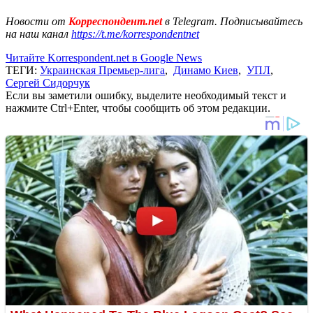
Новости от
Корреспондент.net
в Telegram. Подписывайтесь
на наш канал
https://t.me/korrespondentnet
Читайте Korrespondent.net в Google News
ТЕГИ:
Украинская Премьер-лига
,
Динамо Киев
,
УПЛ
,
Сергей Сидорчук
Если вы заметили ошибку, выделите необходимый текст и
нажмите Ctrl+Enter, чтобы сообщить об этом редакции.