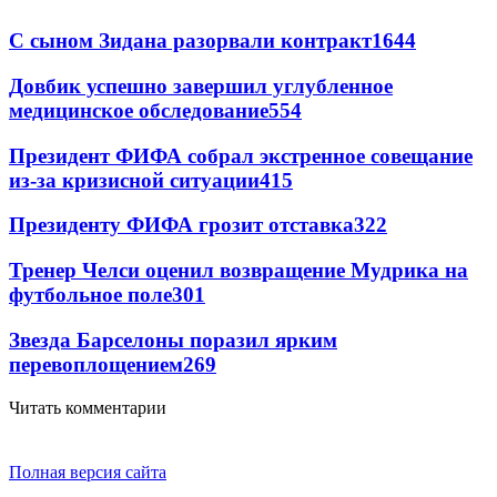
С сыном Зидана разорвали контракт
1644
Довбик успешно завершил углубленное
медицинское обследование
554
Президент ФИФА собрал экстренное совещание
из-за кризисной ситуации
415
Президенту ФИФА грозит отставка
322
Тренер Челси оценил возвращение Мудрика на
футбольное поле
301
Звезда Барселоны поразил ярким
перевоплощением
269
Читать комментарии
Полная версия сайта