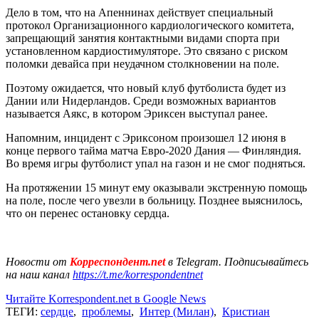
Дело в том, что на Апеннинах действует специальный
протокол Организационного кардиологического комитета,
запрещающий занятия контактными видами спорта при
установленном кардиостимуляторе. Это связано с риском
поломки девайса при неудачном столкновении на поле.
Поэтому ожидается, что новый клуб футболиста будет из
Дании или Нидерландов. Среди возможных вариантов
называется Аякс, в котором Эриксен выступал ранее.
Напомним, инцидент с Эриксоном произошел 12 июня в
конце первого тайма матча Евро-2020 Дания — Финляндия.
Во время игры футболист упал на газон и не смог подняться.
На протяжении 15 минут ему оказывали экстренную помощь
на поле, после чего увезли в больницу. Позднее выяснилось,
что он перенес остановку сердца.
Новости от
Корреспондент.net
в Telegram. Подписывайтесь
на наш канал
https://t.me/korrespondentnet
Читайте Korrespondent.net в Google News
ТЕГИ:
сердце
,
проблемы
,
Интер (Милан)
,
Кристиан