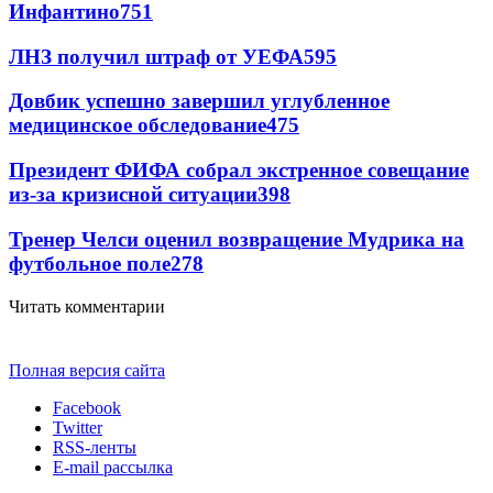
Инфантино
751
ЛНЗ получил штраф от УЕФА
595
Довбик успешно завершил углубленное
медицинское обследование
475
Президент ФИФА собрал экстренное совещание
из-за кризисной ситуации
398
Тренер Челси оценил возвращение Мудрика на
футбольное поле
278
Читать комментарии
Полная версия сайта
Facebook
Twitter
RSS-ленты
E-mail рассылка