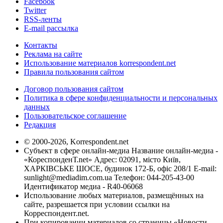
Facebook
Twitter
RSS-ленты
E-mail рассылка
Контакты
Реклама на сайте
Использование материалов korrespondent.net
Правила пользования сайтом
Договор пользования сайтом
Политика в сфере конфиденциальности и персональных
данных
Пользовательское соглашение
Редакция
© 2000-2026, Korrespondent.net
Субъект в сфере онлайн-медиа Название онлайн-медиа -
«КореспонденТ.net» Адрес: 02091, місто Київ,
ХАРКІВСЬКЕ ШОСЕ, будинок 172-Б, офіс 208/1 E-mail:
sunlight@mediadim.com.ua
Телефон: 044-205-43-00
Идентификатор медиа - R40-06068
Использование любых материалов, размещённых на
сайте, разрешается при условии ссылки на
Корреспондент.net.
При копировании материалов со страницы «Новости