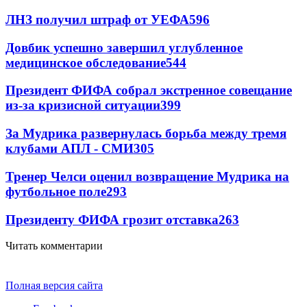
ЛНЗ получил штраф от УЕФА
596
Довбик успешно завершил углубленное
медицинское обследование
544
Президент ФИФА собрал экстренное совещание
из-за кризисной ситуации
399
За Мудрика развернулась борьба между тремя
клубами АПЛ - СМИ
305
Тренер Челси оценил возвращение Мудрика на
футбольное поле
293
Президенту ФИФА грозит отставка
263
Читать комментарии
Полная версия сайта