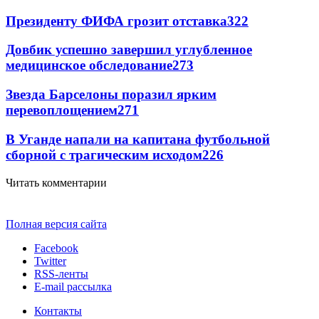
Президенту ФИФА грозит отставка
322
Довбик успешно завершил углубленное
медицинское обследование
273
Звезда Барселоны поразил ярким
перевоплощением
271
В Уганде напали на капитана футбольной
сборной с трагическим исходом
226
Читать комментарии
Полная версия сайта
Facebook
Twitter
RSS-ленты
E-mail рассылка
Контакты