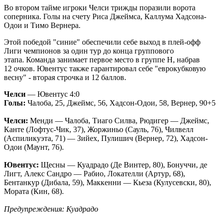
Во втором тайме игроки Челси трижды поразили ворота
соперника. Голы на счету Риса Джеймса, Каллума Хадсона-
Одои и Тимо Вернера.
Этой победой "синие" обеспечили себе выход в плей-офф
Лиги чемпионов за один тур до конца группового
этапа. Команда занимает первое место в группе H, набрав
12 очков. Ювентус также гарантировал себе "еврокубковую
весну" - вторая строчка и 12 баллов.
Челси
— Ювентус 4:0
Голы:
Чалоба, 25, Джеймс, 56, Хадсон-Одои, 58, Вернер, 90+5
Челси:
Менди — Чалоба, Тиаго Силва, Рюдигер — Джеймс,
Канте (Лофтус-Чик, 37), Жоржиньо (Сауль, 76), Чилвелл
(Аспиликуэта, 71) — Зийех, Пулишич (Вернер, 72), Хадсон-
Одои (Маунт, 76).
Ювентус:
Щесны — Куадрадо (Де Винтер, 80), Бонуччи, де
Лигт, Алекс Сандро — Рабио, Локателли (Артур, 68),
Бентанкур (Дибала, 59), Маккенни — Кьеза (Кулусевски, 80),
Мората (Кин, 68).
Предупреждения: Куадрадо