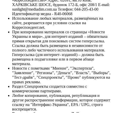
«КореспонденТ.net» Адрес: 02091, місто Київ,
ХАРКІВСЬКЕ ШОСЕ, будинок 172-Б, офіс 208/1 E-mail:
sunlight@mediadim.com.ua
Телефон: 044-205-43-00
Идентификатор медиа - R40-06068
Использование любых материалов, размещённых на
сайте, разрешается при условии ссылки на
Корреспондент.net.
При копировании материалов со страницы «Новости
Украины и мира», для интернет-изданий – обязательна
прямая открытая для поисковых систем гиперссылка.
Ссылка должна быть размещена в независимости от
полного либо частичного использования материалов.
Гиперссылка (для интернет- изданий) – должна быть
размещена в подзаголовке или в первом абзаце
материала.
Новости с пометками "Мнение", "Экспертиза",
"Заявление", "Регионы", "Деньги", "Власть", "Выборы",
"Тест-драйв", "Спецпроекты", "Промо" публикуются на
правах рекламы.
Раздел Спецпроекты создается совместно с
коммерческими партнерами.
Любое копирование, публикация, републикация и
другое распространение информации, которое содержит
ссылку на "Интерфакс-Украина", EPA / UPG, строго
воспрещается.