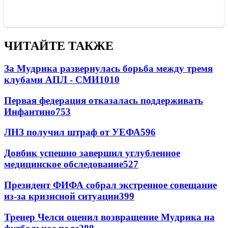
ЧИТАЙТЕ ТАКЖЕ
За Мудрика развернулась борьба между тремя
клубами АПЛ - СМИ
1010
Первая федерация отказалась поддерживать
Инфантино
753
ЛНЗ получил штраф от УЕФА
596
Довбик успешно завершил углубленное
медицинское обследование
527
Президент ФИФА собрал экстренное совещание
из-за кризисной ситуации
399
Тренер Челси оценил возвращение Мудрика на