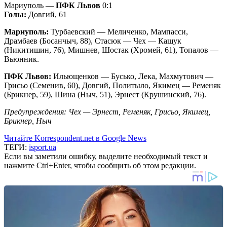
Мариуполь —
ПФК Львов
0:1
Голы:
Довгий, 61
Мариуполь:
Турбаевский — Меличенко, Мампасси,
Драмбаев (Босанчыч, 88), Стасюк — Чех — Кащук
(Никитишин, 76), Мишнев, Шостак (Хромей, 61), Топалов —
Вьюнник.
ПФК Львов:
Ильющенков — Бусько, Лека, Махмутович —
Грисьо (Семенив, 60), Довгий, Политыло, Якимец — Ременяк
(Брикнер, 59), Шина (Ныч, 51), Эрнест (Крушинский, 76).
Предупреждения: Чех — Эрнест, Ременяк, Грисьо, Якимец,
Брикнер, Ныч
Читайте Korrespondent.net в Google News
ТЕГИ:
isport.ua
Если вы заметили ошибку, выделите необходимый текст и
нажмите Ctrl+Enter, чтобы сообщить об этом редакции.