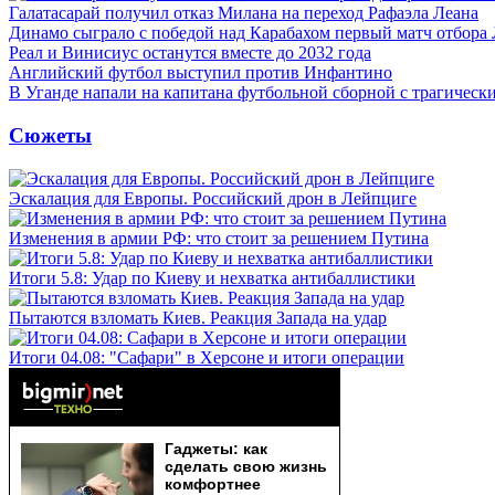
Галатасарай получил отказ Милана на переход Рафаэла Леана
Динамо сыграло с победой над Карабахом первый матч отбора
Реал и Винисиус останутся вместе до 2032 года
Английский футбол выступил против Инфантино
В Уганде напали на капитана футбольной сборной с трагическ
Сюжеты
Эскалация для Европы. Российский дрон в Лейпциге
Изменения в армии РФ: что стоит за решением Путина
Итоги 5.8: Удар по Киеву и нехватка антибаллистики
Пытаются взломать Киев. Реакция Запада на удар
Итоги 04.08: "Сафари" в Херсоне и итоги операции