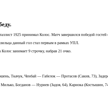
еду.
таллист 1925 принимал Колос. Матч завершился победой гостей с
азильца данный гол стал первым в рамках УПЛ.
 Колос занимает 9 строчку, набрав 21 очко.
ень, Ткачук, Ченбай — Габелок — Протасов (Сакив, 73), Задер
илько, Богданов — Нуриев (Задоя, 64), Кариока (Костышин, 74