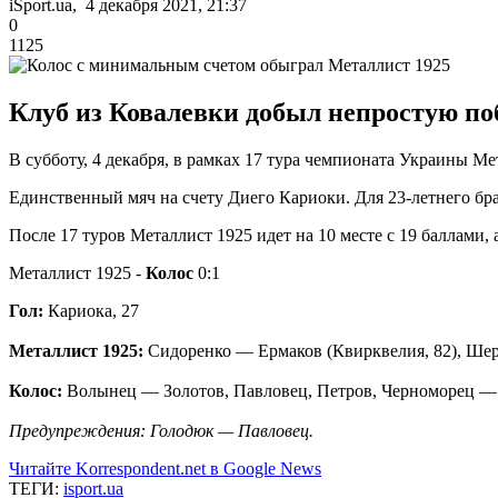
iSport.ua, 4 декабря 2021, 21:37
0
1125
Клуб из Ковалевки добыл непростую поб
В субботу, 4 декабря, в рамках 17 тура чемпионата Украины Ме
Единственный мяч на счету Диего Кариоки. Для 23-летнего бр
После 17 туров Металлист 1925 идет на 10 месте с 19 баллами, а
Металлист 1925 -
Колос
0:1
Гол:
Кариока, 27
Металлист 1925:
Сидоренко — Ермаков (Квирквелия, 82), Шерш
Колос:
Волынец — Золотов, Павловец, Петров, Черноморец — М
Предупреждения: Голодюк — Павловец.
Читайте Korrespondent.net в Google News
ТЕГИ:
isport.ua