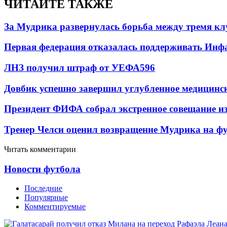
ЧИТАЙТЕ ТАКЖЕ
За Мудрика развернулась борьба между тремя 
Первая федерация отказалась поддерживать Инф
ЛНЗ получил штраф от УЕФА
596
Довбик успешно завершил углубленное медицинск
Президент ФИФА собрал экстренное совещание из
Тренер Челси оценил возвращение Мудрика на фу
Читать комментарии
Новости футбола
Последние
Популярные
Комментируемые