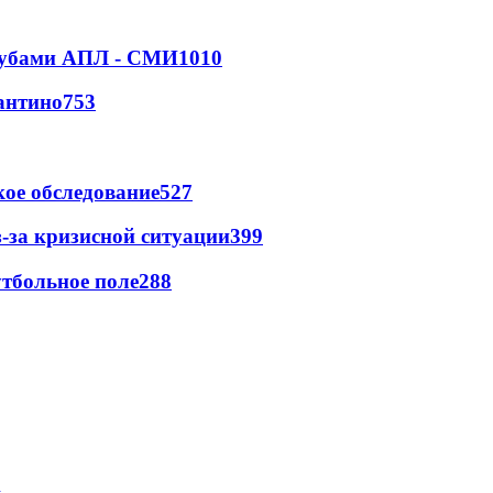
клубами АПЛ - СМИ
1010
антино
753
ое обследование
527
-за кризисной ситуации
399
тбольное поле
288