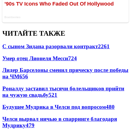
ЧИТАЙТЕ ТАКЖЕ
С сыном Зидана разорвали контракт
2261
Умер отец Лионеля Месси
724
Лидер Барселоны сменил прическу после победы
на ЧМ
656
Роналду заставил тысячи болельщиков прийти
на чужую свадьбу
521
Будущее Мудрика в Челси под вопросом
480
Челси вырвал ничью в спарринге благодаря
Мудрику
479