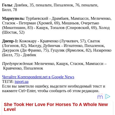
Голы
: Довбик, 35, пенальти, Пихаленок, 76, пенальти,
Билл, 78
Мариуполь:
Турбаевский - Драмбаев, Мампасси, Меличенко,
Стасюк - Петерман (Хромей, 69), Мишньов, Очеретько
(Микитишин, 83) - Кащук, Топалов (Спировский, 69), Холод
(Шостак, 52)
Днепр-1:
Кожокару - Кравченко (Лучкевич, 57), Сваток
(Логинов, 82), Маседу, Дубинчак - Игнатенко, Пихаленок,
Джурасек (Ди Франко, 75), Гуцуляк (Ярмолюк, 82), Назаренко
(Билл, 75) - Довбик
Предупреждения
: Меличенко, Кащук, Стасюк, Мампасси –
Кравченко, Пихаленок
Читайте Korrespondent.net в Google News
ТЕГИ:
isport.ua
Если вы заметили ошибку, выделите необходимый текст и
нажмите Ctrl+Enter, чтобы сообщить об этом редакции.