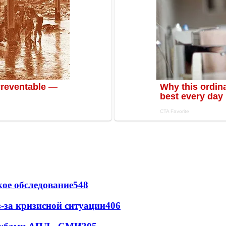
ое обследование
548
-за кризисной ситуации
406