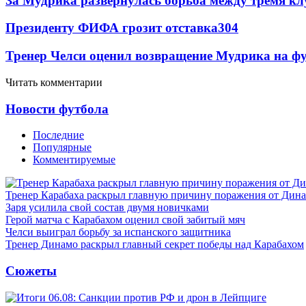
За Мудрика развернулась борьба между тремя 
Президенту ФИФА грозит отставка
304
Тренер Челси оценил возвращение Мудрика на фу
Читать комментарии
Новости футбола
Последние
Популярные
Комментируемые
Тренер Карабаха раскрыл главную причину поражения от Дин
Заря усилила свой состав двумя новичками
Герой матча с Карабахом оценил свой забитый мяч
Челси выиграл борьбу за испанского защитника
Тренер Динамо раскрыл главный секрет победы над Карабахом
Сюжеты