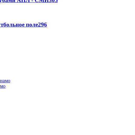
клубами АПЛ - СМИ
305
тбольное поле
296
амо