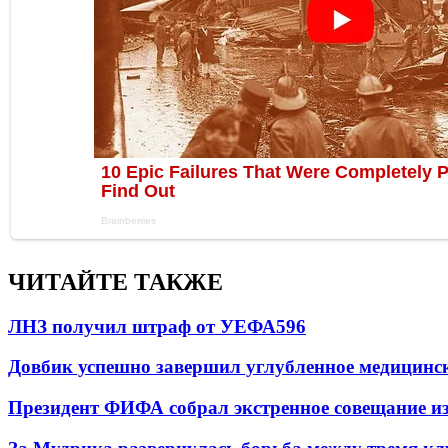
ЧИТАЙТЕ ТАКЖЕ
ЛНЗ получил штраф от УЕФА
596
Довбик успешно завершил углубленное медицинск
Президент ФИФА собрал экстренное совещание из