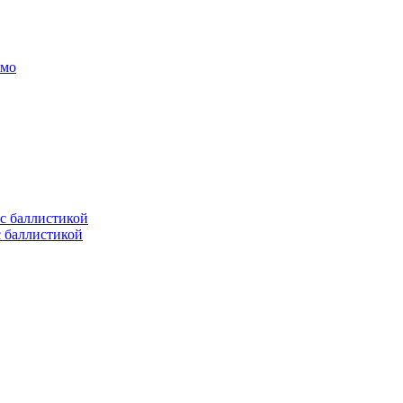
амо
с баллистикой