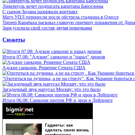
Ливерпуль хочет подписать капитана Барселоны
С сыном Зидана разорвали контракт
Матч УПЛ перенесли после обстрела стадиона в Одессе
Тренер Карабаха раскрыл главную причину поражения от Дин
Заря усилила свой состав двумя новичками
Сюжеты
Итоги 07.08: "Адские" санкции и "парад" дронов
Адские санкции. Решение Сената США
"Охотиться на лучника, а не на стрелу". Как Украине бороться 
Загадочный звук напугал Москву: что это было
Итоги 06.08: Санкции против РФ и дрон в Лейпциге