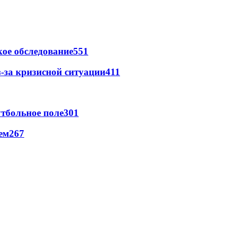
ое обследование
551
-за кризисной ситуации
411
тбольное поле
301
ем
267