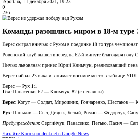
iSport.ua, 11 декабря 2021, 19:23
0
236
Команды разошлись миром в 18-м туре
Верес сыграл вничью с Рухом в поединке 18-го тура чемпионат
Ровенский клуб вышел вперед на 62-й минуте благодаря голу С
Ничью львовянам принес Юрий Климчук, реализовавший пенал
Верес набрал 23 очка и занимает восьмое место в таблице УПЛ. 
Верес — Рух 1:1
Гол
: Панасенко, 62 — Климчук, 82 (с пенальти).
Верес
: Когут — Солдат, Мирошник, Гончаренко, Шестаков — Ку
Рух
: Панькив — Сыч, Дидык, Белый, Роман — Федорчук, Сапуг
Предупреждения
: Сергийчук, Панасенко, Петько, Пасич — Сап
Читайте Korrespondent.net в Google News