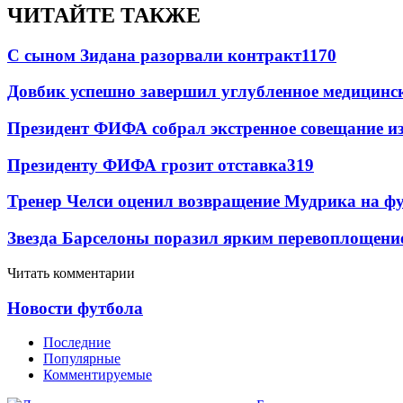
ЧИТАЙТЕ ТАКЖЕ
С сыном Зидана разорвали контракт
1170
Довбик успешно завершил углубленное медицинск
Президент ФИФА собрал экстренное совещание из
Президенту ФИФА грозит отставка
319
Тренер Челси оценил возвращение Мудрика на фу
Звезда Барселоны поразил ярким перевоплощени
Читать комментарии
Новости футбола
Последние
Популярные
Комментируемые