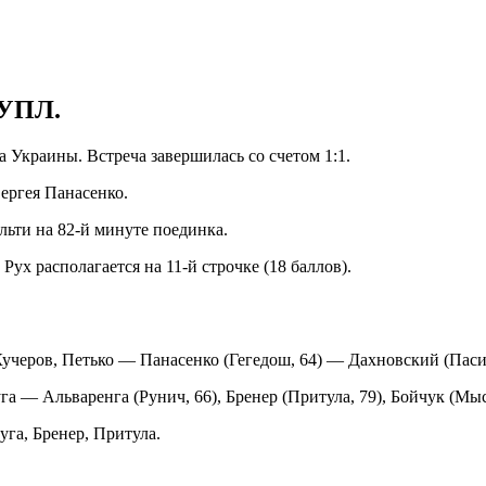
 УПЛ.
а Украины. Встреча завершилась со счетом 1:1.
ергея Панасенко.
ьти на 82-й минуте поединка.
Рух располагается на 11-й строчке (18 баллов).
черов, Петько — Панасенко (Гегедош, 64) — Дахновский (Пасич,
а — Альваренга (Рунич, 66), Бренер (Притула, 79), Бойчук (Мы
уга, Бренер, Притула.