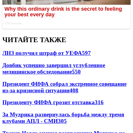
ЧИТАЙТЕ ТАКЖЕ
ЛНЗ получил штраф от УЕФА
597
Довбик успешно завершил углубленное
медицинское обследование
550
Президент ФИФА собрал экстренное совещание
из-за кризисной ситуации
408
Президенту ФИФА грозит отставка
316
За Мудрика развернулась борьба между тремя
клубами АПЛ - СМИ
305