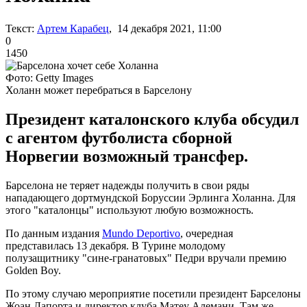
Текст:
Артем Карабец
, 14 декабря 2021, 11:00
0
1450
Фото: Getty Images
Холанн может перебраться в Барселону
Президент каталонского клуба обсудил
с агентом футболиста сборной
Норвегии возможный трансфер.
Барселона не теряет надежды получить в свои ряды
нападающего дортмундской Боруссии Эрлинга Холанна. Для
этого "каталонцы" используют любую возможность.
По данным издания
Mundo Deportivo
, очередная
представилась 13 декабря. В Турине молодому
полузащитнику "сине-гранатовых" Педри вручали премию
Golden Boy.
По этому случаю мероприятие посетили президент Барселоны
Жоан Лапорта и директор клуба Матеу Алемани. Там же