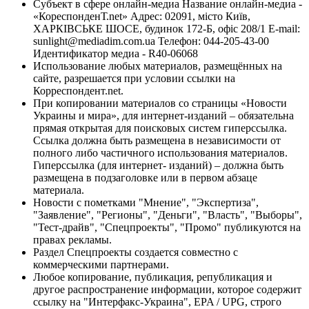
Субъект в сфере онлайн-медиа Название онлайн-медиа -
«КореспонденТ.net» Адрес: 02091, місто Київ,
ХАРКІВСЬКЕ ШОСЕ, будинок 172-Б, офіс 208/1 E-mail:
sunlight@mediadim.com.ua
Телефон: 044-205-43-00
Идентификатор медиа - R40-06068
Использование любых материалов, размещённых на
сайте, разрешается при условии ссылки на
Корреспондент.net.
При копировании материалов со страницы «Новости
Украины и мира», для интернет-изданий – обязательна
прямая открытая для поисковых систем гиперссылка.
Ссылка должна быть размещена в независимости от
полного либо частичного использования материалов.
Гиперссылка (для интернет- изданий) – должна быть
размещена в подзаголовке или в первом абзаце
материала.
Новости с пометками "Мнение", "Экспертиза",
"Заявление", "Регионы", "Деньги", "Власть", "Выборы",
"Тест-драйв", "Спецпроекты", "Промо" публикуются на
правах рекламы.
Раздел Спецпроекты создается совместно с
коммерческими партнерами.
Любое копирование, публикация, републикация и
другое распространение информации, которое содержит
ссылку на "Интерфакс-Украина", EPA / UPG, строго