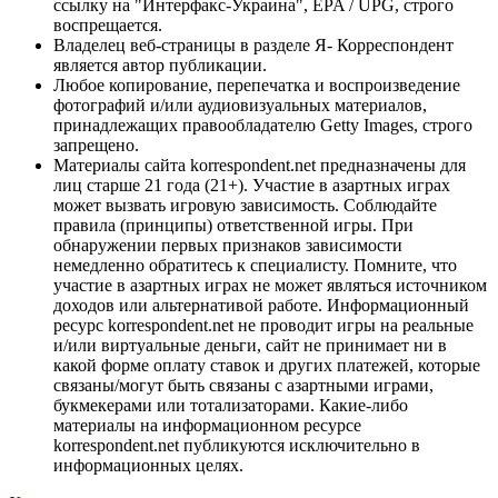
ссылку на "Интерфакс-Украина", EPA / UPG, строго
воспрещается.
Владелец веб-страницы в разделе Я- Корреспондент
является автор публикации.
Любое копирование, перепечатка и воспроизведение
фотографий и/или аудиовизуальных материалов,
принадлежащих правообладателю Getty Images, строго
запрещено.
Материалы сайта korrespondent.net предназначены для
лиц старше 21 года (21+). Участие в азартных играх
может вызвать игровую зависимость. Соблюдайте
правила (принципы) ответственной игры. При
обнаружении первых признаков зависимости
немедленно обратитесь к специалисту. Помните, что
участие в азартных играх не может являться источником
доходов или альтернативой работе. Информационный
ресурс korrespondent.net не проводит игры на реальные
и/или виртуальные деньги, сайт не принимает ни в
какой форме оплату ставок и других платежей, которые
связаны/могут быть связаны с азартными играми,
букмекерами или тотализаторами. Какие-либо
материалы на информационном ресурсе
korrespondent.net публикуются исключительно в
информационных целях.