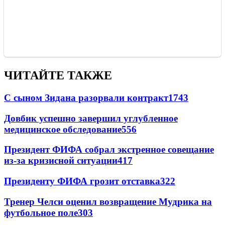
ЧИТАЙТЕ ТАКЖЕ
С сыном Зидана разорвали контракт
1743
Довбик успешно завершил углубленное
медицинское обследование
556
Президент ФИФА собрал экстренное совещание
из-за кризисной ситуации
417
Президенту ФИФА грозит отставка
322
Тренер Челси оценил возвращение Мудрика на
футбольное поле
303