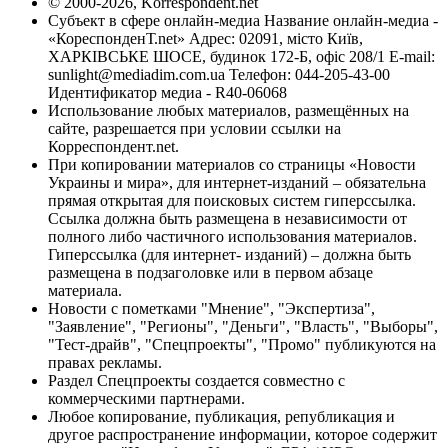
© 2000-2026, Korrespondent.net
Субъект в сфере онлайн-медиа Название онлайн-медиа -
«КореспонденТ.net» Адрес: 02091, місто Київ,
ХАРКІВСЬКЕ ШОСЕ, будинок 172-Б, офіс 208/1 E-mail:
sunlight@mediadim.com.ua
Телефон: 044-205-43-00
Идентификатор медиа - R40-06068
Использование любых материалов, размещённых на
сайте, разрешается при условии ссылки на
Корреспондент.net.
При копировании материалов со страницы «Новости
Украины и мира», для интернет-изданий – обязательна
прямая открытая для поисковых систем гиперссылка.
Ссылка должна быть размещена в независимости от
полного либо частичного использования материалов.
Гиперссылка (для интернет- изданий) – должна быть
размещена в подзаголовке или в первом абзаце
материала.
Новости с пометками "Мнение", "Экспертиза",
"Заявление", "Регионы", "Деньги", "Власть", "Выборы",
"Тест-драйв", "Спецпроекты", "Промо" публикуются на
правах рекламы.
Раздел Спецпроекты создается совместно с
коммерческими партнерами.
Любое копирование, публикация, републикация и
другое распространение информации, которое содержит