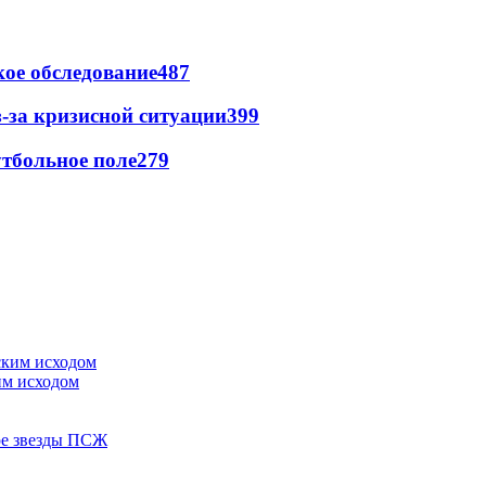
ое обследование
487
-за кризисной ситуации
399
тбольное поле
279
им исходом
ере звезды ПСЖ