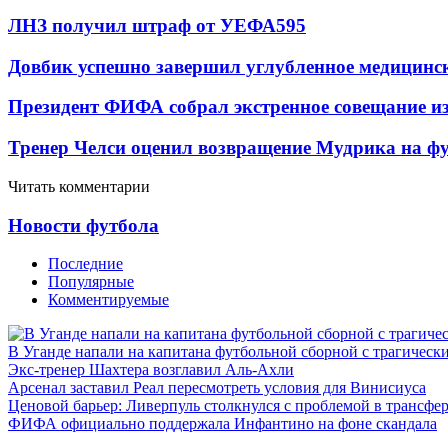
ЛНЗ получил штраф от УЕФА
595
Довбик успешно завершил углубленное медицинск
Президент ФИФА собрал экстренное совещание из
Тренер Челси оценил возвращение Мудрика на фу
Читать комментарии
Новости футбола
Последние
Популярные
Комментируемые
В Уганде напали на капитана футбольной сборной с трагическ
Экс-тренер Шахтера возглавил Аль-Ахли
Арсенал заставил Реал пересмотреть условия для Винисиуса
Ценовой барьер: Ливерпуль столкнулся с проблемой в трансф
ФИФА официально поддержала Инфантино на фоне скандала