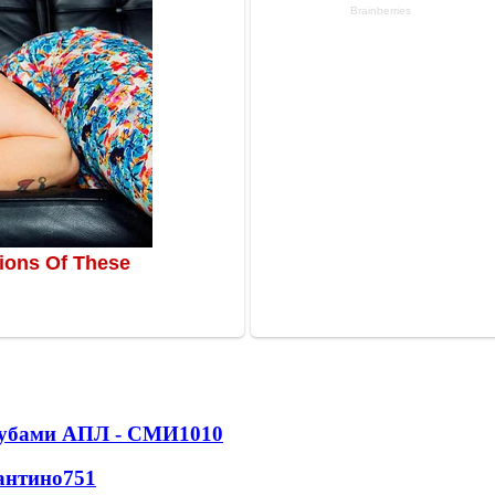
клубами АПЛ - СМИ
1010
антино
751