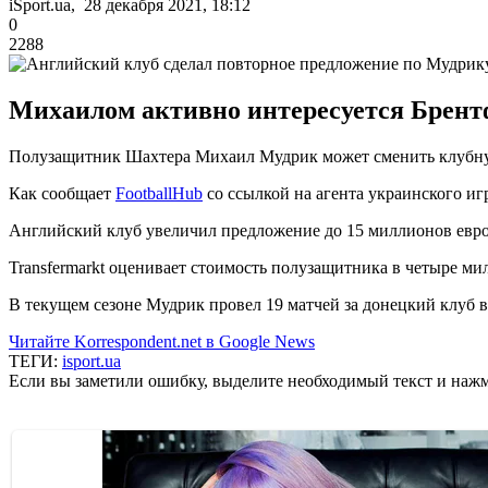
iSport.ua, 28 декабря 2021, 18:12
0
2288
Михаилом активно интересуется Брент
Полузащитник Шахтера Михаил Мудрик может сменить клубну
Как сообщает
FootballHub
со ссылкой на агента украинского иг
Английский клуб увеличил предложение до 15 миллионов евро.
Transfermarkt оценивает стоимость полузащитника в четыре ми
В текущем сезоне Мудрик провел 19 матчей за донецкий клуб в
Читайте Korrespondent.net в Google News
ТЕГИ:
isport.ua
Если вы заметили ошибку, выделите необходимый текст и нажми