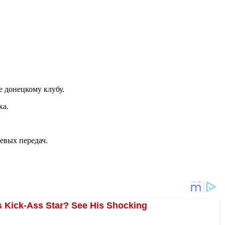
е донецкому клубу.
ка.
левых передач.