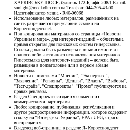
ХАРКІВСЬКЕ ШОСЕ, будинок 172-Б, офіс 208/1 E-mail:
sunlight@mediadim.com.ua
Телефон: 044-205-43-00
Идентификатор медиа - R40-06068
Использование любых материалов, размещённых на
сайте, разрешается при условии ссылки на
Корреспондент.net.
При копировании материалов со страницы «Новости
Украины и мира», для интернет-изданий – обязательна
прямая открытая для поисковых систем гиперссылка.
Ссылка должна быть размещена в независимости от
полного либо частичного использования материалов.
Гиперссылка (для интернет- изданий) – должна быть
размещена в подзаголовке или в первом абзаце
материала.
Новости с пометками "Мнение", "Экспертиза",
"Заявление", "Регионы", "Деньги", "Власть", "Выборы",
"Тест-драйв", "Спецпроекты", "Промо" публикуются на
правах рекламы.
Раздел Спецпроекты создается совместно с
коммерческими партнерами.
Любое копирование, публикация, републикация и
другое распространение информации, которое содержит
ссылку на "Интерфакс-Украина", EPA / UPG, строго
воспрещается.
Владелец веб-страницы в разделе Я- Корреспондент