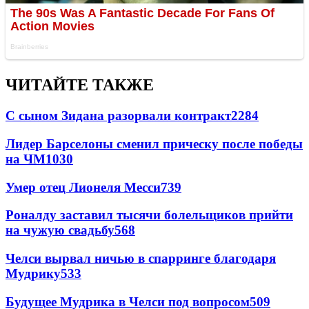
ЧИТАЙТЕ ТАКЖЕ
С сыном Зидана разорвали контракт
2284
Лидер Барселоны сменил прическу после победы
на ЧМ
1030
Умер отец Лионеля Месси
739
Роналду заставил тысячи болельщиков прийти
на чужую свадьбу
568
Челси вырвал ничью в спарринге благодаря
Мудрику
533
Будущее Мудрика в Челси под вопросом
509