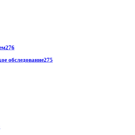
ем
276
ое обследование
275
ы