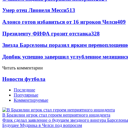
Умер отец Лионеля Месси
513
Алонсо готов избавиться от 16 игроков Челси
409
Президенту ФИФА грозит отставка
328
Звезда Барселоны поразил ярким перевоплощени
Довбик успешно завершил углубленное медицинск
Читать комментарии
Новости футбола
Последние
Популярные
Комментируемые
В Бразилии игрок стал героем неприятного инцидента
Флик сделал заявление о будущем звездного вингера Барселон
Будущее Мудрика в Челси под вопросом