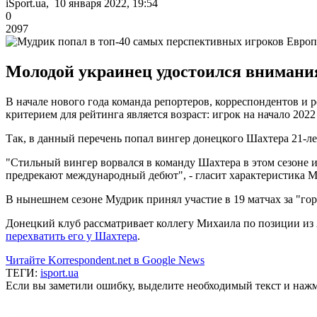
iSport.ua, 10 января 2022, 19:54
0
2097
Молодой украинец удостоился внимани
В начале нового года команда репортеров, корреспондентов и
критерием для рейтинга является возраст: игрок на начало 2022
Так, в данный перечень попал вингер донецкого Шахтера 21-
"Стильный вингер ворвался в команду Шахтера в этом сезоне 
предрекают международный дебют", - гласит характеристика 
В нынешнем сезоне Мудрик принял участие в 19 матчах за "гор
Донецкий клуб рассматривает коллегу Михаила по позиции из А
перехватить его у Шахтера
.
Читайте Korrespondent.net в Google News
ТЕГИ:
isport.ua
Если вы заметили ошибку, выделите необходимый текст и нажми