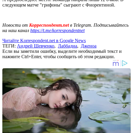
следующем матче "грифоны" сыграют с Фиорентиной.
Новости от
Корреспондент.net
в Telegram. Подписывайтесь
на наш канал
https://t.me/korrespondentnet
Читайте Korrespondent.net в Google News
ТЕГИ:
Андрей Шевченко
,
Лаббадиа
,
Дженоа
Если вы заметили ошибку, выделите необходимый текст и
нажмите Ctrl+Enter, чтобы сообщить об этом редакции.