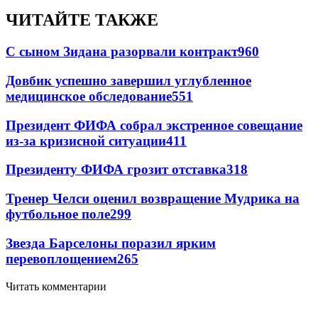
ЧИТАЙТЕ ТАКЖЕ
С сыном Зидана разорвали контракт
960
Довбик успешно завершил углубленное
медицинское обследование
551
Президент ФИФА собрал экстренное совещание
из-за кризисной ситуации
411
Президенту ФИФА грозит отставка
318
Тренер Челси оценил возвращение Мудрика на
футбольное поле
299
Звезда Барселоны поразил ярким
перевоплощением
265
Читать комментарии