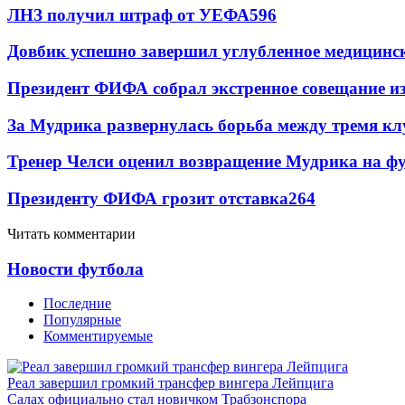
ЛНЗ получил штраф от УЕФА
596
Довбик успешно завершил углубленное медицинск
Президент ФИФА собрал экстренное совещание из
За Мудрика развернулась борьба между тремя 
Тренер Челси оценил возвращение Мудрика на фу
Президенту ФИФА грозит отставка
264
Читать комментарии
Новости футбола
Последние
Популярные
Комментируемые
Реал завершил громкий трансфер вингера Лейпцига
Салах официально стал новичком Трабзонспора