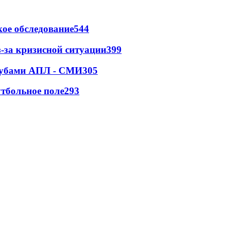
ое обследование
544
-за кризисной ситуации
399
клубами АПЛ - СМИ
305
тбольное поле
293