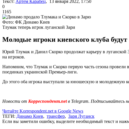
Текст:
Артем Карабец
, 13 января 2022, 17:50
0
1165
Фото: ФК Динамо Киев
Тлумак теперь игрок луганской Зари
Молодые игроки киевского клуба будут 
Юрий Тлумак и Данил Скорко продолжат карьеру в луганской 
на игроков.
Напомним, что Тлумак и Скорко первую часть сезона провели в 
поединках украинской Премьер-лиги.
До этого оба игрока выступали за юношескую и молодежную 
Новости от
Корреспондент.net
в Telegram. Подписывайтесь н
Читайте Korrespondent.net в Google News
ТЕГИ:
Динамо Киев
,
трансфер
,
Заря Луганск
Если вы заметили ошибку, выделите необходимый текст и нажми