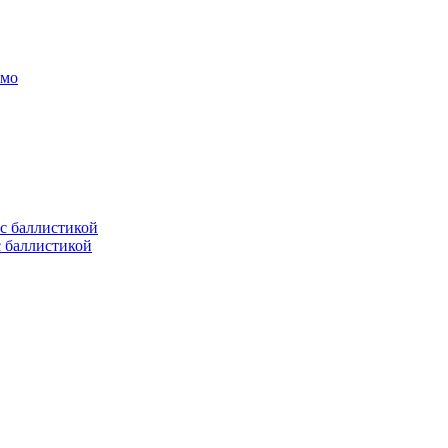
амо
с баллистикой