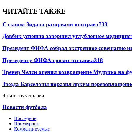
ЧИТАЙТЕ ТАКЖЕ
С сыном Зидана разорвали контракт
733
Довбик успешно завершил углубленное медицинск
Президент ФИФА собрал экстренное совещание из
Президенту ФИФА грозит отставка
318
Тренер Челси оценил возвращение Мудрика на фу
Звезда Барселоны поразил ярким перевоплощени
Читать комментарии
Новости футбола
Последние
Популярные
Комментируемые