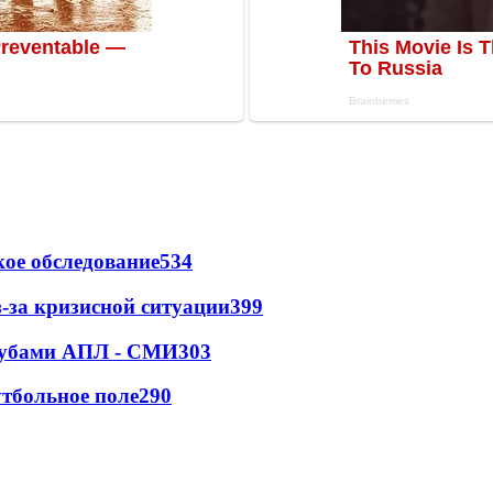
ое обследование
534
-за кризисной ситуации
399
клубами АПЛ - СМИ
303
тбольное поле
290