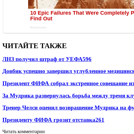
ЧИТАЙТЕ ТАКЖЕ
ЛНЗ получил штраф от УЕФА
596
Довбик успешно завершил углубленное медицинск
Президент ФИФА собрал экстренное совещание из
За Мудрика развернулась борьба между тремя 
Тренер Челси оценил возвращение Мудрика на фу
Президенту ФИФА грозит отставка
261
Читать комментарии