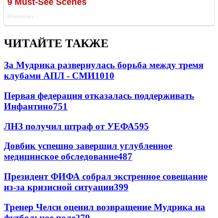
ЧИТАЙТЕ ТАКЖЕ
За Мудрика развернулась борьба между тремя
клубами АПЛ - СМИ
1010
Первая федерация отказалась поддерживать
Инфантино
751
ЛНЗ получил штраф от УЕФА
595
Довбик успешно завершил углубленное
медицинское обследование
487
Президент ФИФА собрал экстренное совещание
из-за кризисной ситуации
399
Тренер Челси оценил возвращение Мудрика на
футбольное поле
279