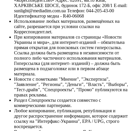
«КореспонденТ.net» Адрес: 02091, місто Київ,
ХАРКІВСЬКЕ ШОСЕ, будинок 172-Б, офіс 208/1 E-mail:
sunlight@mediadim.com.ua
Телефон: 044-205-43-00
Идентификатор медиа - R40-06068
Использование любых материалов, размещённых на
сайте, разрешается при условии ссылки на
Корреспондент.net.
При копировании материалов со страницы «Новости
Украины и мира», для интернет-изданий – обязательна
прямая открытая для поисковых систем гиперссылка.
Ссылка должна быть размещена в независимости от
полного либо частичного использования материалов.
Гиперссылка (для интернет- изданий) – должна быть
размещена в подзаголовке или в первом абзаце
материала.
Новости с пометками "Мнение", "Экспертиза",
"Заявление", "Регионы", "Деньги", "Власть", "Выборы",
"Тест-драйв", "Спецпроекты", "Промо" публикуются на
правах рекламы.
Раздел Спецпроекты создается совместно с
коммерческими партнерами.
Любое копирование, публикация, републикация и
другое распространение информации, которое содержит
ссылку на "Интерфакс-Украина", EPA / UPG, строго
воспрещается.