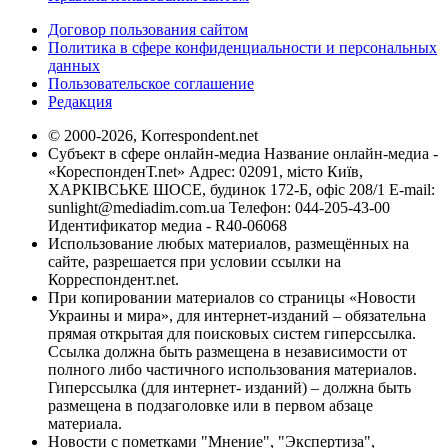
Договор пользования сайтом
Политика в сфере конфиденциальности и персональных
данных
Пользовательское соглашение
Редакция
© 2000-2026, Korrespondent.net
Субъект в сфере онлайн-медиа Название онлайн-медиа -
«КореспонденТ.net» Адрес: 02091, місто Київ,
ХАРКІВСЬКЕ ШОСЕ, будинок 172-Б, офіс 208/1 E-mail:
sunlight@mediadim.com.ua
Телефон: 044-205-43-00
Идентификатор медиа - R40-06068
Использование любых материалов, размещённых на
сайте, разрешается при условии ссылки на
Корреспондент.net.
При копировании материалов со страницы «Новости
Украины и мира», для интернет-изданий – обязательна
прямая открытая для поисковых систем гиперссылка.
Ссылка должна быть размещена в независимости от
полного либо частичного использования материалов.
Гиперссылка (для интернет- изданий) – должна быть
размещена в подзаголовке или в первом абзаце
материала.
Новости с пометками "Мнение", "Экспертиза",