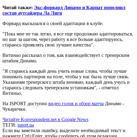
Читай также:
Экс-форвард Динамо и Карпат пополнил
состав аутсайдера Ла Лиги
Форвард высказался о своей адаптации в клубе.
"Пока мне не так легко, я все еще продолжаю адаптироваться,
но шаг за шагом, через работу я все больше адаптируюсь,
стараюсь проявлять свои лучшие качества".
Витиньо рассказал о том, как взаимодействует с тренерским
штабом Динамо.
"Я стараюсь каждый день учить новые слова, чтобы лучше
понимать партнеров на поле, чтобы у нас была лучше связь.
Указаниям тренерского штаба внимаю, каждый день учусь и
стараюсь следовать тренерским установкам", - отметил
Витиньо.
На ISPORT доступно
видео голов и обзор матча
Динамо -
Чукарички.
Читайте Korrespondent.net в Google News
ТЕГИ:
isport.ua
Если вы заметили ошибку, выделите необходимый текст и
нажмите Ctrl+Enter, чтобы сообщить об этом редакции.