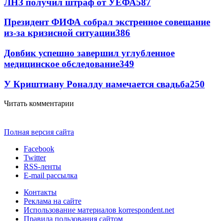
ЛНЗ получил штраф от УЕФА
587
Президент ФИФА собрал экстренное совещание
из-за кризисной ситуации
386
Довбик успешно завершил углубленное
медицинское обследование
349
У Криштиану Роналду намечается свадьба
250
Читать комментарии
Полная версия сайта
Facebook
Twitter
RSS-ленты
E-mail рассылка
Контакты
Реклама на сайте
Использование материалов korrespondent.net
Правила пользования сайтом