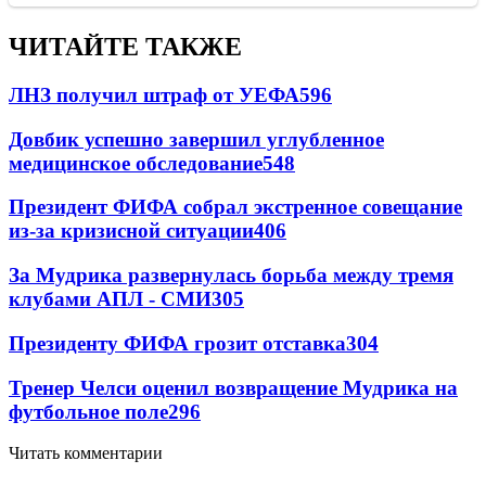
ЧИТАЙТЕ ТАКЖЕ
ЛНЗ получил штраф от УЕФА
596
Довбик успешно завершил углубленное
медицинское обследование
548
Президент ФИФА собрал экстренное совещание
из-за кризисной ситуации
406
За Мудрика развернулась борьба между тремя
клубами АПЛ - СМИ
305
Президенту ФИФА грозит отставка
304
Тренер Челси оценил возвращение Мудрика на
футбольное поле
296
Читать комментарии