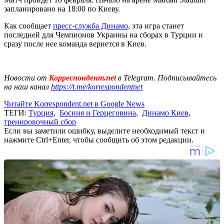
запланировано на 18:00 по Киеву.
Как сообщает
пресс-служба Динамо
, эта игра станет
последней для Чемпионов Украины на сборах в Турции и
сразу после нее команда вернется в Киев.
Новости от
Корреспондент.net
в Telegram. Подписывайтесь
на наш канал
https://t.me/korrespondentnet
Читайте Korrespondent.net в Google News
ТЕГИ:
Турция
,
Босния и Герцеговина
,
Динамо Киев
,
тренировочный сбор
Если вы заметили ошибку, выделите необходимый текст и
нажмите Ctrl+Enter, чтобы сообщить об этом редакции.