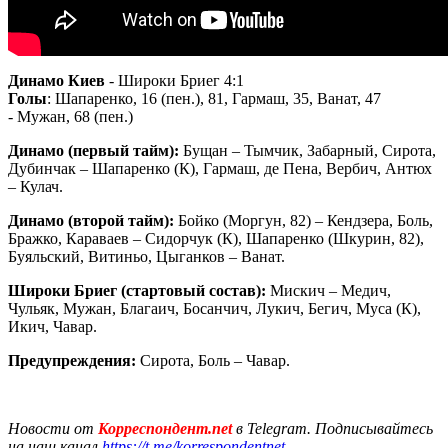
Динамо Киев
- Широки Бриег 4:1
Голы
: Шапаренко, 16 (пен.), 81, Гармаш, 35, Ванат, 47
- Мужан, 68 (пен.)
Динамо (первый тайм):
Бущан – Тымчик, Забарный, Сирота,
Дубинчак – Шапаренко (К), Гармаш, де Пена, Вербич, Антюх
– Кулач.
Динамо (второй тайм):
Бойко (Моргун, 82) – Кендзера, Боль,
Бражко, Караваев – Сидорчук (К), Шапаренко (Шкурин, 82),
Буяльский, Витиньо, Цыганков – Ванат.
Широки Бриег (стартовый состав):
Мискич – Медич,
Чульяк, Мужан, Благаич, Босанчич, Лукич, Бегич, Муса (К),
Икич, Чавар.
Предупреждения:
Сирота, Боль – Чавар.
Новости от
Корреспондент.net
в Telegram. Подписывайтесь
на наш канал
https://t.me/korrespondentnet