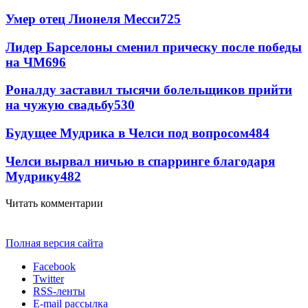
Умер отец Лионеля Месси
725
Лидер Барселоны сменил прическу после победы
на ЧМ
696
Роналду заставил тысячи болельщиков прийти
на чужую свадьбу
530
Будущее Мудрика в Челси под вопросом
484
Челси вырвал ничью в спарринге благодаря
Мудрику
482
Читать комментарии
Полная версия сайта
Facebook
Twitter
RSS-ленты
E-mail рассылка