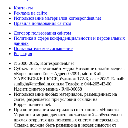
Контакты
Реклама на сайте
Использование материалов korrespondent.net
Правила пользования сайтом
Договор пользования сайтом
Политика в сфере конфиденциальности и персональных
данных
Пользовательское соглашение
Редакция
© 2000-2026, Korrespondent.net
Субъект в сфере онлайн-медиа Название онлайн-медиа -
«КореспонденТ.net» Адрес: 02091, місто Київ,
ХАРКІВСЬКЕ ШОСЕ, будинок 172-Б, офіс 208/1 E-mail:
sunlight@mediadim.com.ua
Телефон: 044-205-43-00
Идентификатор медиа - R40-06068
Использование любых материалов, размещённых на
сайте, разрешается при условии ссылки на
Корреспондент.net.
При копировании материалов со страницы «Новости
Украины и мира», для интернет-изданий – обязательна
прямая открытая для поисковых систем гиперссылка.
Ссылка должна быть размещена в независимости от