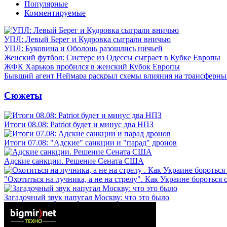
Популярные
Комментируемые
УПЛ: Левый Берег и Кудровка сыграли вничью
УПЛ: Буковина и Оболонь разошлись ничьей
Женский футбол: Систерс из Одессы сыграет в Кубке Европы
ЖФК Харьков пробился в женский Кубок Европы
Бывший агент Неймара раскрыл схемы влияния на трансферн
Сюжеты
Итоги 08.08: Patriot будет и минус два НПЗ
Итоги 07.08: "Адские" санкции и "парад" дронов
Адские санкции. Решение Сената США
"Охотиться на лучника, а не на стрелу". Как Украине бороться 
Загадочный звук напугал Москву: что это было