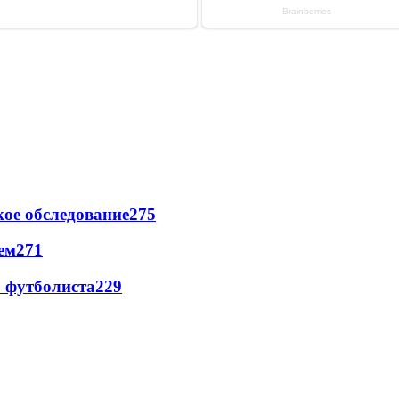
ое обследование
275
ем
271
о футболиста
229