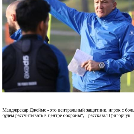
Манджрекар Джеймс - это центральный защитник, игрок с боль
будем рассчитывать в центре обороны", - рассказал Григорчук.