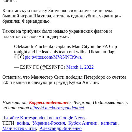
войны.
Капитанскую повязку Зинченко символически передал
бывший игрок Шахтера, а теперь одноклубник украинца -
бразилец Фернандиньо.
Также на трибунах было немало украинских флагов и
плакатов со словами поддержки.
Oleksandr Zinchenko captains Man City in the FA Cup
tonight and he leads his team out with a Ukranian flag
🇺🇦
pic.twitter.com/MVeNNTr3wz
— ESPN FC (@ESPNFC)
March 1, 2022
Отметим, что Манчестер Сити победил Петерборо со счётом
2:0 и вышел в следующий раунд Кубка Англии.
Новости от
Корреспондент.net
в Telegram. Подписывайтесь
на наш канал
https://t.me/korrespondentnet
Читайте Korrespondent.net в Google News
ТЕГИ:
война
,
Украина-Россия
,
Кубок Англии
,
капитан
,
Манчестер Сити
,
Александр Зинченко