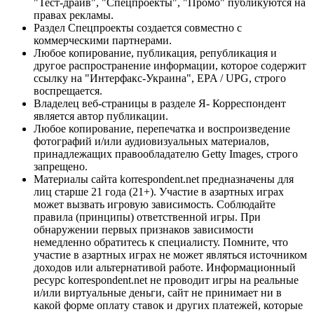
"Тест-драйв", "Спецпроекты", "Промо" публикуются на
правах рекламы.
Раздел Спецпроекты создается совместно с
коммерческими партнерами.
Любое копирование, публикация, републикация и
другое распространение информации, которое содержит
ссылку на "Интерфакс-Украина", EPA / UPG, строго
воспрещается.
Владелец веб-страницы в разделе Я- Корреспондент
является автор публикации.
Любое копирование, перепечатка и воспроизведение
фотографий и/или аудиовизуальных материалов,
принадлежащих правообладателю Getty Images, строго
запрещено.
Материалы сайта korrespondent.net предназначены для
лиц старше 21 года (21+). Участие в азартных играх
может вызвать игровую зависимость. Соблюдайте
правила (принципы) ответственной игры. При
обнаружении первых признаков зависимости
немедленно обратитесь к специалисту. Помните, что
участие в азартных играх не может являться источником
доходов или альтернативой работе. Информационный
ресурс korrespondent.net не проводит игры на реальные
и/или виртуальные деньги, сайт не принимает ни в
какой форме оплату ставок и других платежей, которые