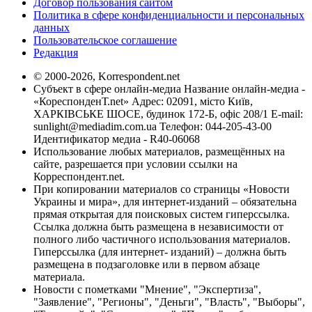
Договор пользования сайтом
Политика в сфере конфиденциальности и персональных
данных
Пользовательское соглашение
Редакция
© 2000-2026, Korrespondent.net
Субъект в сфере онлайн-медиа Название онлайн-медиа -
«КореспонденТ.net» Адрес: 02091, місто Київ,
ХАРКІВСЬКЕ ШОСЕ, будинок 172-Б, офіс 208/1 E-mail:
sunlight@mediadim.com.ua
Телефон: 044-205-43-00
Идентификатор медиа - R40-06068
Использование любых материалов, размещённых на
сайте, разрешается при условии ссылки на
Корреспондент.net.
При копировании материалов со страницы «Новости
Украины и мира», для интернет-изданий – обязательна
прямая открытая для поисковых систем гиперссылка.
Ссылка должна быть размещена в независимости от
полного либо частичного использования материалов.
Гиперссылка (для интернет- изданий) – должна быть
размещена в подзаголовке или в первом абзаце
материала.
Новости с пометками "Мнение", "Экспертиза",
"Заявление", "Регионы", "Деньги", "Власть", "Выборы",