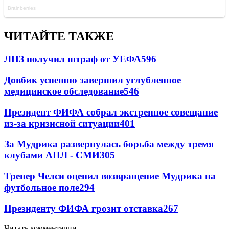
ЧИТАЙТЕ ТАКЖЕ
ЛНЗ получил штраф от УЕФА
596
Довбик успешно завершил углубленное
медицинское обследование
546
Президент ФИФА собрал экстренное совещание
из-за кризисной ситуации
401
За Мудрика развернулась борьба между тремя
клубами АПЛ - СМИ
305
Тренер Челси оценил возвращение Мудрика на
футбольное поле
294
Президенту ФИФА грозит отставка
267
Читать комментарии