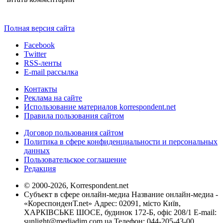
Полная версия сайта
Facebook
Twitter
RSS-ленты
E-mail рассылка
Контакты
Реклама на сайте
Использование материалов korrespondent.net
Правила пользования сайтом
Договор пользования сайтом
Политика в сфере конфиденциальности и персональных
данных
Пользовательское соглашение
Редакция
© 2000-2026, Korrespondent.net
Субъект в сфере онлайн-медиа Название онлайн-медиа -
«КореспонденТ.net» Адрес: 02091, місто Київ,
ХАРКІВСЬКЕ ШОСЕ, будинок 172-Б, офіс 208/1 E-mail:
sunlight@mediadim.com.ua
Телефон: 044-205-43-00