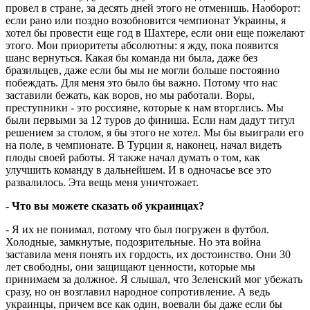
провел в стране, за десять дней этого не отменишь. Наоборот:
если рано или поздно возобновится чемпионат Украины, я
хотел бы провести еще год в Шахтере, если они еще пожелают
этого. Мои приоритеты абсолютны: я жду, пока появится
шанс вернуться. Какая бы команда ни была, даже без
бразильцев, даже если бы мы не могли больше постоянно
побеждать. Для меня это было бы важно. Потому что нас
заставили бежать, как воров, но мы работали. Воры,
преступники - это россияне, которые к нам вторглись. Мы
были первыми за 12 туров до финиша. Если нам дадут титул
решением за столом, я бы этого не хотел. Мы бы выиграли его
на поле, в чемпионате. В Турции я, наконец, начал видеть
плоды своей работы. Я также начал думать о том, как
улучшить команду в дальнейшем. И в одночасье все это
развалилось. Эта вещь меня уничтожает.
- Что вы можете сказать об украинцах?
- Я их не понимал, потому что был погружен в футбол.
Холодные, замкнутые, подозрительные. Но эта война
заставила меня понять их гордость, их достоинство. Они 30
лет свободны, они защищают ценности, которые мы
принимаем за должное. Я слышал, что Зеленский мог убежать
сразу, но он возглавил народное сопротивление. А ведь
украинцы, причем все как один, воевали бы даже если бы