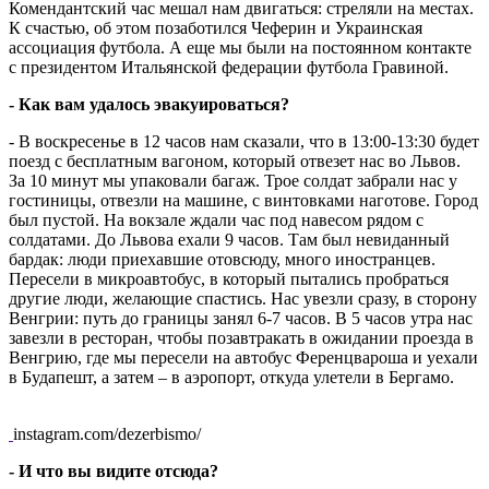
Комендантский час мешал нам двигаться: стреляли на местах.
К счастью, об этом позаботился Чеферин и Украинская
ассоциация футбола. А еще мы были на постоянном контакте
с президентом Итальянской федерации футбола Гравиной.
- Как вам удалось эвакуироваться?
- В воскресенье в 12 часов нам сказали, что в 13:00-13:30 будет
поезд с бесплатным вагоном, который отвезет нас во Львов.
За 10 минут мы упаковали багаж. Трое солдат забрали нас у
гостиницы, отвезли на машине, с винтовками наготове. Город
был пустой. На вокзале ждали час под навесом рядом с
солдатами. До Львова ехали 9 часов. Там был невиданный
бардак: люди приехавшие отовсюду, много иностранцев.
Пересели в микроавтобус, в который пытались пробраться
другие люди, желающие спастись. Нас увезли сразу, в сторону
Венгрии: путь до границы занял 6-7 часов. В 5 часов утра нас
завезли в ресторан, чтобы позавтракать в ожидании проезда в
Венгрию, где мы пересели на автобус Ференцвароша и уехали
в Будапешт, а затем – в аэропорт, откуда улетели в Бергамо.
instagram.com/dezerbismo/
- И что вы видите отсюда?