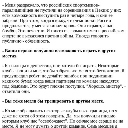
- Меня раздражало, что российских спортсменов-
паралимпийцев не пустили на соревнования в Пекин: у них
есть возможность выступить раз в четыре года, и они ее
забрали. При этом, когда я вижу, что чемпионат России
продолжается, у меня закипает кровь. Они играют, а нас
бомбят. Это нечестно. И никто из громких имен в российском
спорте не высказался против войны. Иногда говорить
публично - обязанность.
- Ваши игроки получили возможность играть в других
местах.
- Бразильцы в депрессии, они хотели бы играть. Некоторые
клубы звонили мне, чтобы забрать их: меня это беспокоило. Я
предупредил ребят: не делайте ошибок при подписании
каких-то бумаг, когда ваши партнеры по команде находятся
под бомбами. Это будут плохие поступки. "Хорошо, мистер", -
ответили они.
- Вы тоже могли бы тренировать в другом месте.
- Ко мне обращались некоторые клубы из-за границы, но я
даже не хотел об этом говорить. Да, мы получили письмо,
которым клуб нас "освобождает". Но сейчас мое сердце не на
месте. Я не могу думать о другой команде. Семь месяцев я