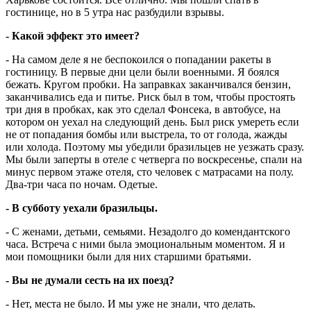
гостинице, но в 5 утра нас разбудили взрывы.
- Какой эффект это имеет?
- На самом деле я не беспокоился о попадании ракеты в
гостиницу. В первые дни цели были военными. Я боялся
бежать. Кругом пробки. На заправках заканчивался бензин,
заканчивались еда и питье. Риск был в том, чтобы простоять
три дня в пробках, как это сделал Фонсека, в автобусе, на
котором он уехал на следующий день. Был риск умереть если
не от попадания бомбы или выстрела, то от голода, жажды
или холода. Поэтому мы убедили бразильцев не уезжать сразу.
Мы были заперты в отеле с четверга по воскресенье, спали на
минус первом этаже отеля, сто человек с матрасами на полу.
Два-три часа по ночам. Одетые.
- В субботу уехали бразильцы.
- С женами, детьми, семьями. Незадолго до комендантского
часа. Встреча с ними была эмоциональным моментом. Я и
мои помощники были для них старшими братьями.
- Вы не думали сесть на их поезд?
- Нет, места не было. И мы уже не знали, что делать.