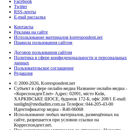
Facebook
Twitter
RSS-ленты
E-mail рассылка
Контакты
Реклама на сайте
Использование материалов korrespondent.net
Правила пользования сайтом
Договор пользования сайтом
Политика в сфере конфиденциальности и персональных
данных
Пользовательское соглашение
Редакция
© 2000-2026, Korrespondent.net
Субъект в сфере онлайн-медиа Название онлайн-медиа -
«КореспонденТ.net» Адрес: 02091, місто Київ,
ХАРКІВСЬКЕ ШОСЕ, будинок 172-Б, офіс 208/1 E-mail:
sunlight@mediadim.com.ua
Телефон: 044-205-43-00
Идентификатор медиа - R40-06068
Использование любых материалов, размещённых на
сайте, разрешается при условии ссылки на
Корреспондент.net.