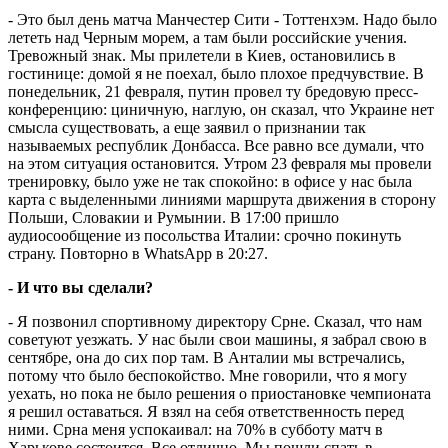
- Это был день матча Манчестер Сити - Тоттенхэм. Надо было
лететь над Черным морем, а там были российские учения.
Тревожный знак. Мы прилетели в Киев, остановились в
гостинице: домой я не поехал, было плохое предчувствие. В
понедельник, 21 февраля, путин провел ту бредовую пресс-
конференцию: циничную, наглую, он сказал, что Украине нет
смысла существовать, а еще заявил о признании так
называемых республик Донбасса. Все равно все думали, что
на этом ситуация остановится. Утром 23 февраля мы провели
тренировку, было уже не так спокойно: в офисе у нас была
карта с выделенными линиями маршрута движения в сторону
Польши, Словакии и Румынии. В 17:00 пришло
аудиосообщение из посольства Италии: срочно покинуть
страну. Повторно в WhatsApp в 20:27.
- И что вы сделали?
- Я позвонил спортивному директору Срне. Сказал, что нам
советуют уезжать. У нас были свои машины, я забрал свою в
сентябре, она до сих пор там. В Анталии мы встречались,
потому что было беспокойство. Мне говорили, что я могу
уехать, но пока не было решения о приостановке чемпионата
я решил оставаться. Я взял на себя ответственность перед
ними. Срна меня успокаивал: на 70% в субботу матч в
Харькове состоится. Все отлично. Мы пошли спать в