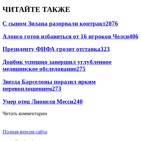
ЧИТАЙТЕ ТАКЖЕ
С сыном Зидана разорвали контракт
2076
Алонсо готов избавиться от 16 игроков Челси
406
Президенту ФИФА грозит отставка
323
Довбик успешно завершил углубленное
медицинское обследование
275
Звезда Барселоны поразил ярким
перевоплощением
273
Умер отец Лионеля Месси
240
Читать комментарии
Полная версия сайта