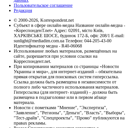
данных
Пользовательское соглашение
Редакция
© 2000-2026, Korrespondent.net
Субъект в сфере онлайн-медиа Название онлайн-медиа -
«КореспонденТ.net» Адрес: 02091, місто Київ,
ХАРКІВСЬКЕ ШОСЕ, будинок 172-Б, офіс 208/1 E-mail:
sunlight@mediadim.com.ua
Телефон: 044-205-43-00
Идентификатор медиа - R40-06068
Использование любых материалов, размещённых на
сайте, разрешается при условии ссылки на
Корреспондент.net.
При копировании материалов со страницы «Новости
Украины и мира», для интернет-изданий – обязательна
прямая открытая для поисковых систем гиперссылка.
Ссылка должна быть размещена в независимости от
полного либо частичного использования материалов.
Гиперссылка (для интернет- изданий) – должна быть
размещена в подзаголовке или в первом абзаце
материала.
Новости с пометками "Мнение", "Экспертиза",
"Заявление", "Регионы", "Деньги", "Власть", "Выборы",
"Тест-драйв", "Спецпроекты", "Промо" публикуются на
правах рекламы.