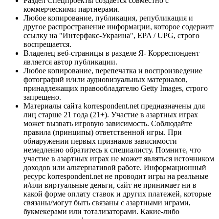
Раздел Спецпроекты создается совместно с
коммерческими партнерами.
Любое копирование, публикация, републикация и
другое распространение информации, которое содержит
ссылку на "Интерфакс-Украина", EPA / UPG, строго
воспрещается.
Владелец веб-страницы в разделе Я- Корреспондент
является автор публикации.
Любое копирование, перепечатка и воспроизведение
фотографий и/или аудиовизуальных материалов,
принадлежащих правообладателю Getty Images, строго
запрещено.
Материалы сайта korrespondent.net предназначены для
лиц старше 21 года (21+). Участие в азартных играх
может вызвать игровую зависимость. Соблюдайте
правила (принципы) ответственной игры. При
обнаружении первых признаков зависимости
немедленно обратитесь к специалисту. Помните, что
участие в азартных играх не может являться источником
доходов или альтернативой работе. Информационный
ресурс korrespondent.net не проводит игры на реальные
и/или виртуальные деньги, сайт не принимает ни в
какой форме оплату ставок и других платежей, которые
связаны/могут быть связаны с азартными играми,
букмекерами или тотализаторами. Какие-либо