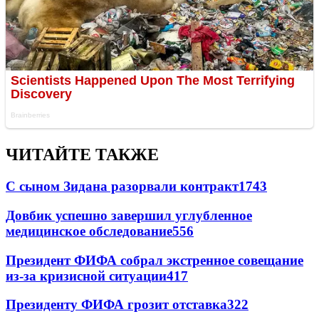
ЧИТАЙТЕ ТАКЖЕ
С сыном Зидана разорвали контракт
1743
Довбик успешно завершил углубленное
медицинское обследование
556
Президент ФИФА собрал экстренное совещание
из-за кризисной ситуации
417
Президенту ФИФА грозит отставка
322