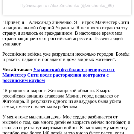
Публикация от Alex Zinchenko (@zinchenko_96)
"Привет, я – Александр Зинченко. Я – игрок Манчестер Сити
и национальной сборной Украины. Я не просто играю за эту
страну, я являюсь ее гражданином. В настоящее время моя
страна защищается от российской агрессии. Тысячи людей
умирают.
Российские войска уже разрушили несколько городов. Бомбы
и ракеты падают и попадают в дома мирных жителей".
Читай также:
Украинский футболист тренируется с
Манчестер Сити после расторжения контракта с
российским клубом
"Я родился и вырос в Житомирской области. 8 марта
российская авиация атаковала Малин, город недалеко от
Житомира. В результате одного из авиаударов была убита
семья, вместе с маленьким ребенком.
У меня тоже маленькая дочь. Мое сердце разбивается от
мыслей о том, как много детей ее возраста сейчас погибают, и
сколько еще станут жертвами войны. К настоящему моменту
погибло уже более 140 детей, и это число будет расти, если