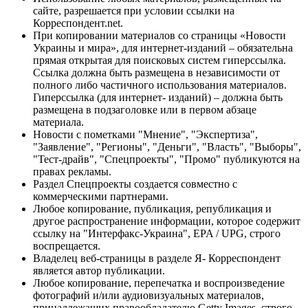
сайте, разрешается при условии ссылки на
Корреспондент.net.
При копировании материалов со страницы «Новости
Украины и мира», для интернет-изданий – обязательна
прямая открытая для поисковых систем гиперссылка.
Ссылка должна быть размещена в независимости от
полного либо частичного использования материалов.
Гиперссылка (для интернет- изданий) – должна быть
размещена в подзаголовке или в первом абзаце
материала.
Новости с пометками "Мнение", "Экспертиза",
"Заявление", "Регионы", "Деньги", "Власть", "Выборы",
"Тест-драйв", "Спецпроекты", "Промо" публикуются на
правах рекламы.
Раздел Спецпроекты создается совместно с
коммерческими партнерами.
Любое копирование, публикация, републикация и
другое распространение информации, которое содержит
ссылку на "Интерфакс-Украина", EPA / UPG, строго
воспрещается.
Владелец веб-страницы в разделе Я- Корреспондент
является автор публикации.
Любое копирование, перепечатка и воспроизведение
фотографий и/или аудиовизуальных материалов,
принадлежащих правообладателю Getty Images, строго