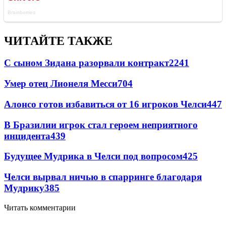
ЧИТАЙТЕ ТАКЖЕ
С сыном Зидана разорвали контракт
2241
Умер отец Лионеля Месси
704
Алонсо готов избавиться от 16 игроков Челси
447
В Бразилии игрок стал героем неприятного
инцидента
439
Будущее Мудрика в Челси под вопросом
425
Челси вырвал ничью в спарринге благодаря
Мудрику
385
Читать комментарии