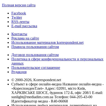
Полная версия сайта
Facebook
Twitter
RSS-ленты
E-mail рассылка
Контакты
Реклама на сайте
Использование материалов korrespondent.net
Правила пользования сайтом
Договор пользования сайтом
Политика в сфере конфиденциальности и персональных
данных
Пользовательское соглашение
Редакция
© 2000-2026, Korrespondent.net
Субъект в сфере онлайн-медиа Название онлайн-медиа -
«КореспонденТ.net» Адрес: 02091, місто Київ,
ХАРКІВСЬКЕ ШОСЕ, будинок 172-Б, офіс 208/1 E-mail:
sunlight@mediadim.com.ua
Телефон: 044-205-43-00
Идентификатор медиа - R40-06068
Использование любых материалов, размещённых на